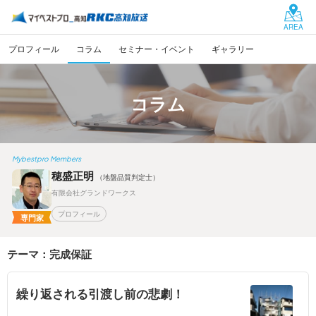
AREA
プロフィール
コラム
セミナー・イベント
ギャラリー
コラム
Mybestpro Members
穂盛正明
（地盤品質判定士）
有限会社グランドワークス
プロフィール
専門家
テーマ：完成保証
繰り返される引渡し前の悲劇！