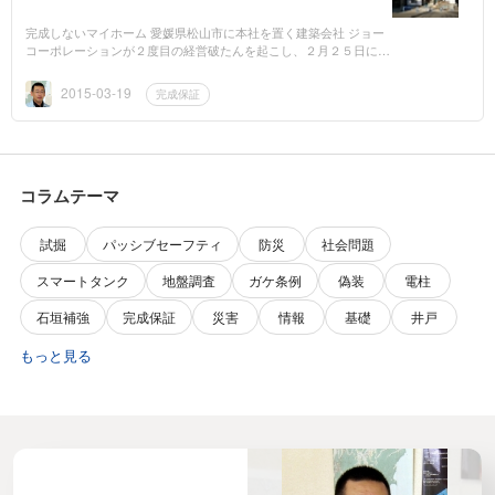
完成しないマイホーム 愛媛県松山市に本社を置く建築会社 ジョー
コーポレーションが２度目の経営破たんを起こし、２月２５日に事
業を停止し債務整理に入りました。高知市内でも建築中の住宅の工
事がストッ...
2015-03-19
完成保証
コラムテーマ
試掘
パッシブセーフティ
防災
社会問題
スマートタンク
地盤調査
ガケ条例
偽装
電柱
石垣補強
完成保証
災害
情報
基礎
井戸
もっと見る