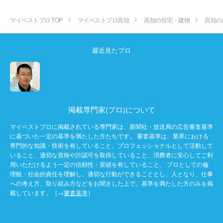
マイベストプロ TOP
マイベストプロ高知
高知の住宅・建物
高知の
最近見たプロ
掲載専門家(プロ)について
マイベストプロに掲載されている専門家は、新聞社・放送局の広告審査基準
に基づいた一定の基準を満たした方たちです。 審査基準は、業界における
専門的な知識・技術を有していること、プロフェッショナルとして活動して
いること、適切な資格や許認可を取得していること、消費者に安心してご利
用いただけるよう一定の信頼性・実績を有していること、 プロとしての倫
理観・社会的責任を理解し、適切な行動ができることとし、人となり、仕事
への考え方、取り組み方などをお聞きした上で、基準を満たした方のみを掲
載しています。［→
審査基準
］