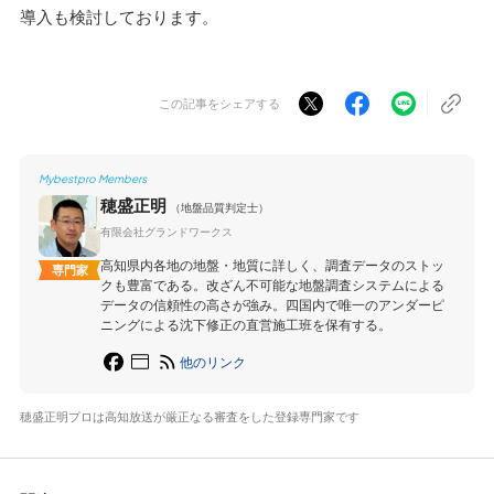
導入も検討しております。
この記事をシェアする
Mybestpro Members
穂盛正明
（地盤品質判定士）
有限会社グランドワークス
高知県内各地の地盤・地質に詳しく、調査データのストッ
専門家
クも豊富である。改ざん不可能な地盤調査システムによる
データの信頼性の高さが強み。四国内で唯一のアンダーピ
ニングによる沈下修正の直営施工班を保有する。
他のリンク
穂盛正明プロは高知放送が厳正なる審査をした登録専門家です