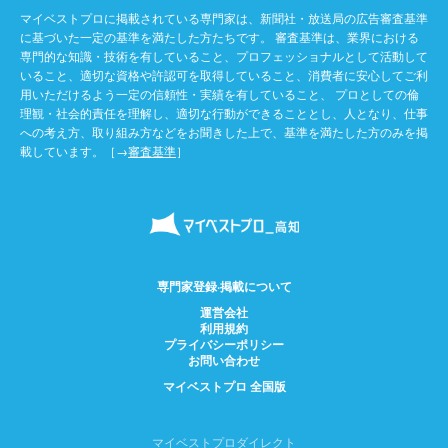
マイベストプロに掲載されている専門家は、新聞社・放送局の広告審査基準
に基づいた一定の基準を満たした方たちです。 審査基準は、業界における
専門的な知識・技術を有していること、プロフェッショナルとして活動して
いること、適切な資格や許認可を取得していること、消費者に安心してご利
用いただけるよう一定の信頼性・実績を有していること、 プロとしての倫
理観・社会的責任を理解し、適切な行動ができることとし、人となり、仕事
への考え方、取り組み方などをお聞きした上で、基準を満たした方のみを掲
載しています。［→
審査基準
］
専門家登録·掲載について
運営会社
利用規約
プライバシーポリシー
お問い合わせ
マイベストプロ 全国版
マイベストプロダイレクト