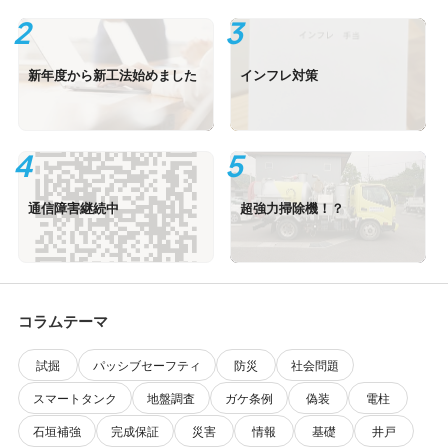
新年度から新工法始めました
インフレ対策
通信障害継続中
超強力掃除機！？
コラムテーマ
試掘
パッシブセーフティ
防災
社会問題
スマートタンク
地盤調査
ガケ条例
偽装
電柱
石垣補強
完成保証
災害
情報
基礎
井戸