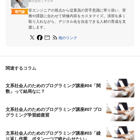
株式会社ミナルキ
非エンジニアの視点から従業員の苦手意識に寄り添い、実
専門家
務や課題に合わせて研修内容をカスタマイズ。演習を多く
取り入れながら、デジタル化を自走できる人材の育成を支
援します。
他のリンク
関連するコラム
文系社会人のためのプログラミング講座#04「関
数」って結局なに？
文系社会人のためのプログラミング講座#07 プロ
グラミング学習総復習
文系社会人のためのプログラミング講座#03「繰
り返し作業、ボタン一つで終わらせたい」