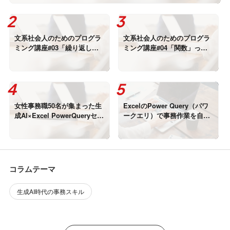
文系社会人のためのプログラ
文系社会人のためのプログラ
ミング講座#03「繰り返し作
ミング講座#04「関数」って
業、ボタン一つで終わらせた
結局なに？
い」
女性事務職50名が集まった生
ExcelのPower Query（パワ
成AI×Excel PowerQueryセミ
ークエリ）で事務作業を自動
ナー──経営者が知っておきた
化する実践支援
い「現場の本音」
コラムテーマ
生成AI時代の事務スキル