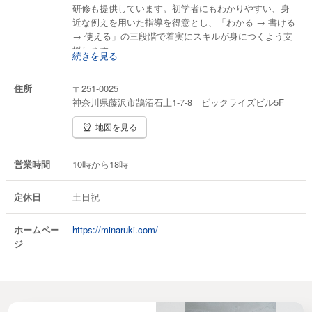
研修も提供しています。初学者にもわかりやすい、身
近な例えを用いた指導を得意とし、「わかる → 書ける
→ 使える」の三段階で着実にスキルが身につくよう支
援します。
続きを見る
さらに、ITコンサルタントとして、業務のデジタル化
やシステム導入に関するご相談にも対応。中小企業の
住所
〒251-0025
現場目線に立ち、無理なく続けられるIT活用をご提案
神奈川県藤沢市鵠沼石上1-7-8 ビックライズビル5F
します。
地図を見る
営業時間
10時から18時
定休日
土日祝
ホームペー
https://minaruki.com/
ジ