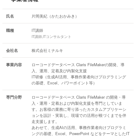
氏名
片岡美紀（かたおかみき）
職種
IT講師
IT講師,ITコンサルタント
会社名
株式会社ミナルキ
事業内容
ローコードデータベース Claris FileMakerの開発、導
入、運用、定着及び内製化支援
IT研修（生成AI活用、事務作業者向けプログラミング
の基礎、Excel、パワーポイント等）
専門分野
ローコードデータベース Claris FileMaker の開発・導
入・運用・定着および内製化支援を専門としていま
す。お客様の業務に寄り添ったカスタムアプリケーシ
ョンを設計・実装し、現場での活用が根づくまでを伴
走支援します。
あわせて、生成AIの活用、事務作業者向けプログラミ
ングの基礎、Excel、PowerPoint などをテーマとしたIT