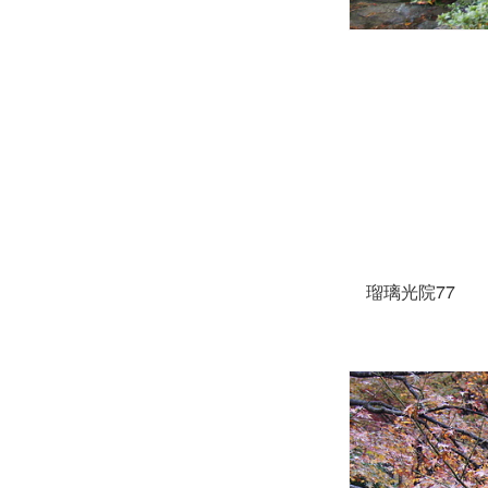
瑠璃光院77