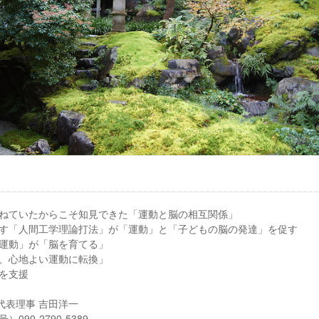
ねていたからこそ知見できた「運動と脳の相互関係」
す「人間工学理論打法」が「運動」と「子どもの脳の発達」を促す
運動」が「脳を育てる」
、心地よい運動に転換」
を支援
 代表理事 吉田洋一
90-2790-5389