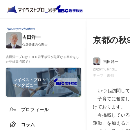
Mybestpro Members
京都の秋9
吉田洋一
心身発達の心理士
吉田洋一プロはＩＢＣ岩手放送が厳正なる審査をし
吉田洋一
た登録専門家です
2026年6月13日
テーマ：
古都
マイベストプロ・
インタビュー
いつも訪問して
子育てに奮闘し
けております。
プロフィール
今掲載している
運動」を加えるこ
コラム