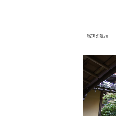
瑠璃光院78