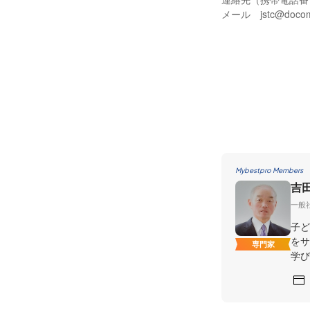
メール jstc@docomo
Mybestpro Members
吉
一般
子ど
をサ
専門家
学び