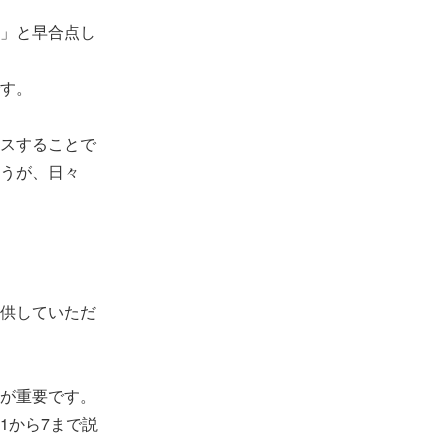
」と早合点し
す。
スすることで
うが、日々
供していただ
が重要です。
1から7まで説