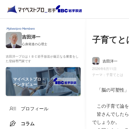
Mybestpro Members
子育てと
吉田洋一
心身発達の心理士
吉田洋一プロはＩＢＣ岩手放送が厳正なる審査をし
吉田洋一
た登録専門家です
2026年6月11日
テーマ：
子育てとは
マイベストプロ・
インタビュー
「脳の可塑性」
この子育て論を
プロフィール
皆さんでしたら
でしょうか。
コラム