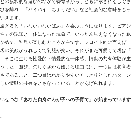
との親和的な遊びのなかで養育者から子どもに示されるしぐさ
びを離れ、「バイバイ、ちょうだい」など社会的な意味をもっ
いきます。
過ぎると「いないいないばあ」を喜ぶようになります。ピアジ
性」の認知と一体になった現象で、いったん見えなくなった親
かめて、乳児が楽しむところが主です。フロイト的に言えば、
親の笑顔がうれしくて乳児が笑い、それがまた可愛くて親は「
、そこに生じる性愛的・情愛的な一体感、情動の共有体験が主
うした「遊び」のしぐさから始まる理由には、一つ目は養育者
さであること、二つ目はわかりやすいくっきりとしたパターン
しい情動の共有をともなっていることがあげられます。
いせつな「あなた自身のわが子への子育て」が始まっています
。