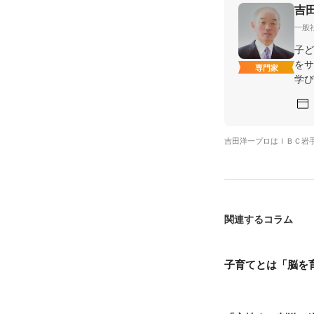
吉
一般
子ど
をサ
専門家
学び
吉田洋一プロはＩＢＣ岩
関連するコラム
子育てとは「脳を育