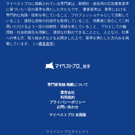
マイベストプロに掲載されている専門家は、新聞社・放送局の広告審査基準
に基づいた一定の基準を満たした方たちです。 審査基準は、業界における
専門的な知識・技術を有していること、プロフェッショナルとして活動して
いること、適切な資格や許認可を取得していること、消費者に安心してご利
用いただけるよう一定の信頼性・実績を有していること、 プロとしての倫
理観・社会的責任を理解し、適切な行動ができることとし、人となり、仕事
への考え方、取り組み方などをお聞きした上で、基準を満たした方のみを掲
載しています。［→
審査基準
］
専門家登録·掲載について
運営会社
利用規約
プライバシーポリシー
お問い合わせ
マイベストプロ 全国版
マイベストプロダイレクト