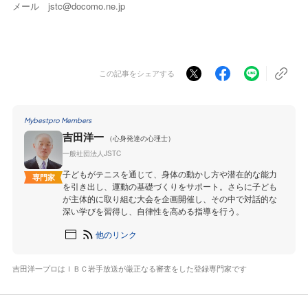
メール jstc@docomo.ne.jp
この記事をシェアする
Mybestpro Members
吉田洋一
（心身発達の心理士）
一般社団法人JSTC
子どもがテニスを通じて、身体の動かし方や潜在的な能力
専門家
を引き出し、運動の基礎づくりをサポート。さらに子ども
が主体的に取り組む大会を企画開催し、その中で対話的な
深い学びを習得し、自律性を高める指導を行う。
他のリンク
吉田洋一プロはＩＢＣ岩手放送が厳正なる審査をした登録専門家です