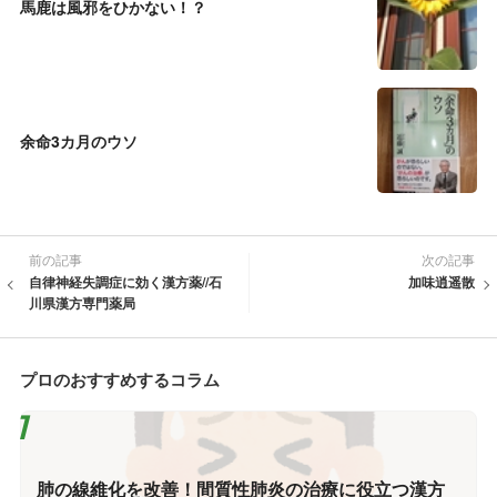
馬鹿は風邪をひかない！？
余命3カ月のウソ
前の記事
次の記事
自律神経失調症に効く漢方薬//石
加味逍遥散
川県漢方専門薬局
プロのおすすめするコラム
肺の線維化を改善！間質性肺炎の治療に役立つ漢方