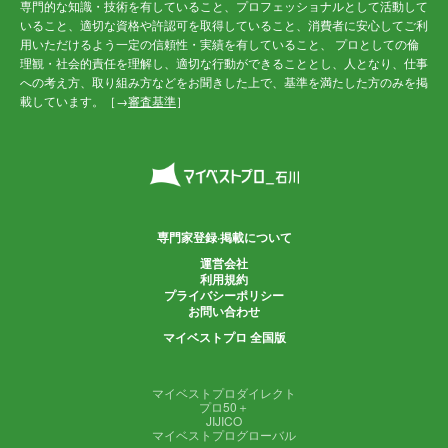
専門的な知識・技術を有していること、プロフェッショナルとして活動して
いること、適切な資格や許認可を取得していること、消費者に安心してご利
用いただけるよう一定の信頼性・実績を有していること、 プロとしての倫
理観・社会的責任を理解し、適切な行動ができることとし、人となり、仕事
への考え方、取り組み方などをお聞きした上で、基準を満たした方のみを掲
載しています。［→
審査基準
］
専門家登録·掲載について
運営会社
利用規約
プライバシーポリシー
お問い合わせ
マイベストプロ 全国版
マイベストプロダイレクト
プロ50＋
JIJICO
マイベストプログローバル