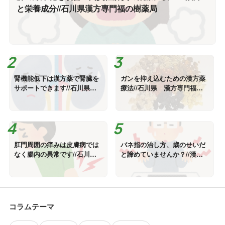
と栄養成分//石川県漢方専門福の樹薬局
腎機能低下は漢方薬で腎臓を
ガンを抑え込むための漢方薬
サポートできます//石川県漢
療法//石川県 漢方専門福の
方専門薬局
樹薬局
肛門周囲の痒みは皮膚病では
バネ指の治し方、歳のせいだ
なく腸内の異常です//石川県
と諦めていませんか？//漢方
漢方専門薬局
専門福の樹薬局
コラムテーマ