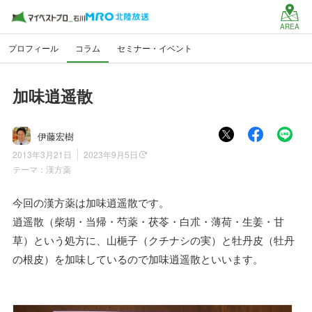
AREA
プロフィール
コラム
セミナー・イベント
加味逍遥散
伊藤宏樹
2013年3月21日
2023年9月5日
テーマ：
漢方薬
今回の漢方薬は加味逍遥散です。
逍遥散（柴胡・当帰・芍薬・茯苓・白朮・薄荷・生姜・甘
草）という処方に、山梔子（クチナシの実）と牡丹皮（牡丹
の根皮）を加味しているので加味逍遥散といいます。