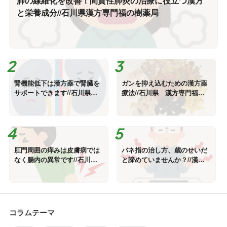
肺の線維化を改善！間質性肺炎の治療に役立つ漢方
と栄養成分//石川県漢方専門福の樹薬局
腎機能低下は漢方薬で腎臓を
ガンを抑え込むための漢方薬
サポートできます//石川県漢
療法//石川県 漢方専門福の
方専門薬局
樹薬局
肛門周囲の痒みは皮膚病では
バネ指の治し方、歳のせいだ
なく腸内の異常です//石川県
と諦めていませんか？//漢方
漢方専門薬局
専門福の樹薬局
コラムテーマ