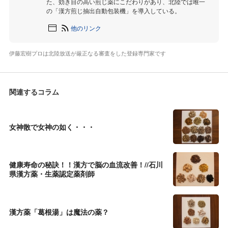
た、効き目の高い煎じ薬にこだわりがあり、北陸では唯一
の「漢方煎じ抽出自動包装機」を導入している。
他のリンク
伊藤宏樹プロは北陸放送が厳正なる審査をした登録専門家です
関連するコラム
女神散で女神の如く・・・
健康寿命の秘訣！！漢方で脳の血流改善！//石川
県漢方薬・生薬認定薬剤師
漢方薬「葛根湯」は魔法の薬？