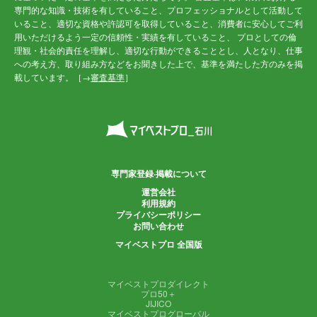
専門的な知識・技術を有していること、プロフェッショナルとして活動して
いること、適切な資格や許認可を取得していること、消費者に安心してご利
用いただけるよう一定の信頼性・実績を有していること、 プロとしての倫
理観・社会的責任を理解し、適切な行動ができることとし、人となり、仕事
への考え方、取り組み方などをお聞きした上で、基準を満たした方のみを掲
載しています。［→
審査基準
］
専門家登録·掲載について
運営会社
利用規約
プライバシーポリシー
お問い合わせ
マイベストプロ 全国版
マイベストプロダイレクト
プロ50＋
JIJICO
マイベストプログローバル