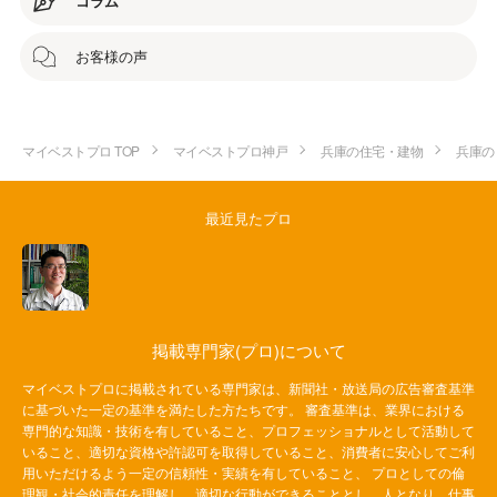
コラム
お客様の声
マイベストプロ TOP
マイベストプロ神戸
兵庫の住宅・建物
兵庫の
最近見たプロ
掲載専門家(プロ)について
マイベストプロに掲載されている専門家は、新聞社・放送局の広告審査基準
に基づいた一定の基準を満たした方たちです。 審査基準は、業界における
専門的な知識・技術を有していること、プロフェッショナルとして活動して
いること、適切な資格や許認可を取得していること、消費者に安心してご利
用いただけるよう一定の信頼性・実績を有していること、 プロとしての倫
理観・社会的責任を理解し、適切な行動ができることとし、人となり、仕事