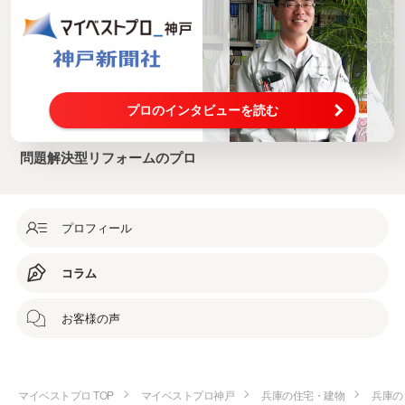
プロのインタビューを読む
問題解決型リフォームのプロ
プロフィール
コラム
お客様の声
マイベストプロ TOP
マイベストプロ神戸
兵庫の住宅・建物
兵庫の