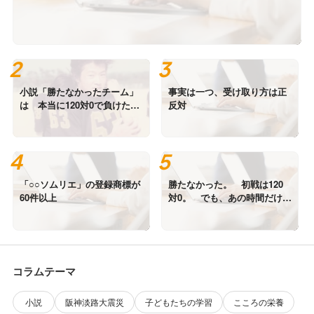
小説「勝たなかったチーム」
事実は一つ、受け取り方は正
は 本当に120対0で負けたの
反対
か？ 写真は高校時代の私で
す。
「○○ソムリエ」の登録商標が
勝たなかった。 初戦は120
60件以上
対0。 でも、あの時間だけは
誰にも負けていない。
コラムテーマ
小説
阪神淡路大震災
子どもたちの学習
こころの栄養