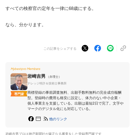
すべての検察官の定年を一律に68歳にする。
なら、分かります。
この記事をシェアする
Mybestpro Members
岩崎吉男
（弁理士）
ナレッジ特許＆技術士事務所
商標登録の事前調査無料、出願手数料無料の完全成功報酬
専門家
型。登録時の費用も格安に設定し、体力のない中小企業・
個人事業主を支援している。出願は最短2日で完了。文字や
マークのデジタル化にも対応している。
他のリンク
岩崎吉男プロは神戸新聞社が厳正なる審査をした登録専門家です