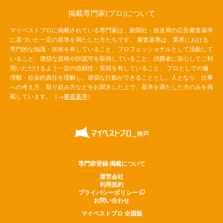
掲載専門家(プロ)について
マイベストプロに掲載されている専門家は、新聞社・放送局の広告審査基準
に基づいた一定の基準を満たした方たちです。 審査基準は、業界における
専門的な知識・技術を有していること、プロフェッショナルとして活動して
いること、適切な資格や許認可を取得していること、消費者に安心してご利
用いただけるよう一定の信頼性・実績を有していること、 プロとしての倫
理観・社会的責任を理解し、適切な行動ができることとし、人となり、仕事
への考え方、取り組み方などをお聞きした上で、基準を満たした方のみを掲
載しています。［→
審査基準
］
専門家登録·掲載について
運営会社
利用規約
プライバシーポリシー
お問い合わせ
マイベストプロ 全国版