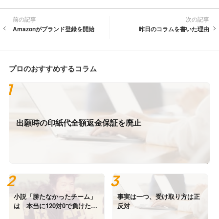
前の記事
次の記事
Amazonがブランド登録を開始
昨日のコラムを書いた理由
プロのおすすめするコラム
出願時の印紙代全額返金保証を廃止
小説「勝たなかったチーム」
事実は一つ、受け取り方は正
は 本当に120対0で負けたの
反対
か？ 写真は高校時代の私で