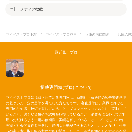
メディア掲載
マイベストプロ TOP
マイベストプロ神戸
兵庫の法律関連
兵庫の特
最近見たプロ
掲載専門家(プロ)について
マイベストプロに掲載されている専門家は、新聞社・放送局の広告審査基準
に基づいた一定の基準を満たした方たちです。 審査基準は、業界における
専門的な知識・技術を有していること、プロフェッショナルとして活動して
いること、適切な資格や許認可を取得していること、消費者に安心してご利
用いただけるよう一定の信頼性・実績を有していること、 プロとしての倫
理観・社会的責任を理解し、適切な行動ができることとし、人となり、仕事
への考え方、取り組み方などをお聞きした上で、基準を満たした方のみを掲