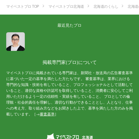
マイベストプロ TOP
マイベストプロ北海道
北海道のくらし
北海道
最近見たプロ
掲載専門家(プロ)について
マイベストプロに掲載されている専門家は、新聞社・放送局の広告審査基準
に基づいた一定の基準を満たした方たちです。 審査基準は、業界における
専門的な知識・技術を有していること、プロフェッショナルとして活動して
いること、適切な資格や許認可を取得していること、消費者に安心してご利
用いただけるよう一定の信頼性・実績を有していること、 プロとしての倫
理観・社会的責任を理解し、適切な行動ができることとし、人となり、仕事
への考え方、取り組み方などをお聞きした上で、基準を満たした方のみを掲
載しています。［→
審査基準
］