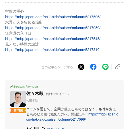
空間の重心
https://mbp-japan.com/hokkaido/suisen/column/5217506/
水景が人を集める場所
https://mbp-japan.com/hokkaido/suisen/column/5217059/
無意識の入り口
https://mbp-japan.com/hokkaido/suisen/column/5217545/
見えない時間の設計
https://mbp-japan.com/hokkaido/suisen/column/5217310
この記事をシェアする
Mybestpro Members
佐々木毅
（水景デザイナー）
札幌水仙
コラムを通して、空間は整えるものではなく、条件を変え
専門家
るものだと感じ始めた方へ。関連記事
https://mbp-japan.c
om/hokkaido/suisen/column/5217096/
他のリンク