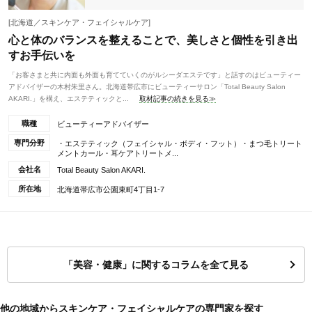
[北海道／スキンケア・フェイシャルケア]
心と体のバランスを整えることで、美しさと個性を引き出
すお手伝いを
「お客さまと共に内面も外面も育てていくのがルシーダエステです」と話すのはビューティー
アドバイザーの木村朱里さん。北海道帯広市にビューティーサロン「Total Beauty Salon
AKARI.」を構え、エステティックと...
取材記事の続きを見る≫
職種
ビューティーアドバイザー
専門分野
・エステティック（フェイシャル・ボディ・フット）・まつ毛トリート
メントカール・耳ケアトリートメ...
会社名
Total Beauty Salon AKARI.
所在地
北海道帯広市公園東町4丁目1-7
「美容・健康」に関するコラムを全て見る
他の地域からスキンケア・フェイシャルケアの専門家を探す