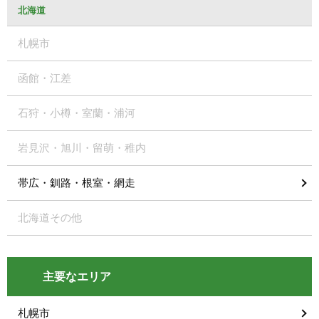
北海道
札幌市
函館・江差
石狩・小樽・室蘭・浦河
岩見沢・旭川・留萌・稚内
帯広・釧路・根室・網走
北海道その他
主要なエリア
札幌市