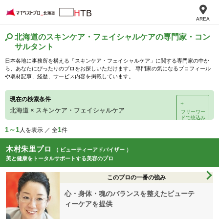
AREA
北海道のスキンケア・フェイシャルケアの専門家・コン
サルタント
日本各地に事務所を構える「スキンケア・フェイシャルケア」に関する専門家の中か
ら、あなたにぴったりのプロをお探しいただけます。 専門家の気になるプロフィール
や取材記事、経歴、サービス内容を掲載しています。
現在の検索条件
＋
北海道
×
スキンケア・フェイシャルケア
フリーワー
ドで絞込み
1～1
1
人を表示 ／ 全
件
木村朱里プロ
（ ビューティーアドバイザー ）
美と健康をトータルサポートする美容のプロ
このプロの一番の強み
心・身体・魂のバランスを整えたビューテ
ィーケアを提供