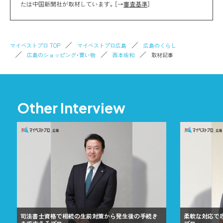
たは中国新聞社が取材しています。［→
審査基準
］
マイベストプロ TOP
マイベストプロ広島
広島のくらし
広島のショッピング・買い物
西本佐和
取材記事
Other Interview
司法書士資格で相続の生前対策から発生後の手続き
柔軟な対応で