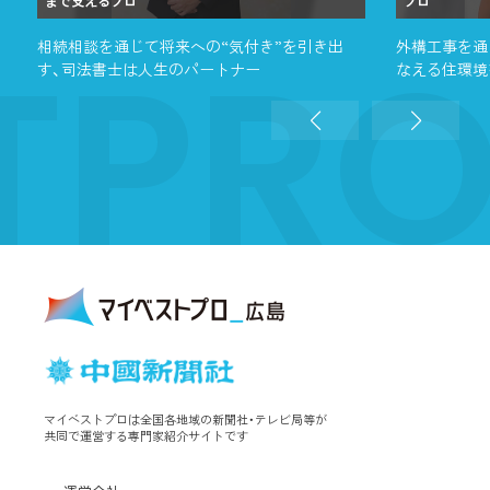
まで支えるプロ
プロ
TPR
相続相談を通じて将来への“気付き”を引き出
外構工事を通
す、司法書士は人生のパートナー
なえる住環境
マイベストプロは全国各地域の新聞社・テレビ局等が
共同で運営する専門家紹介サイトです