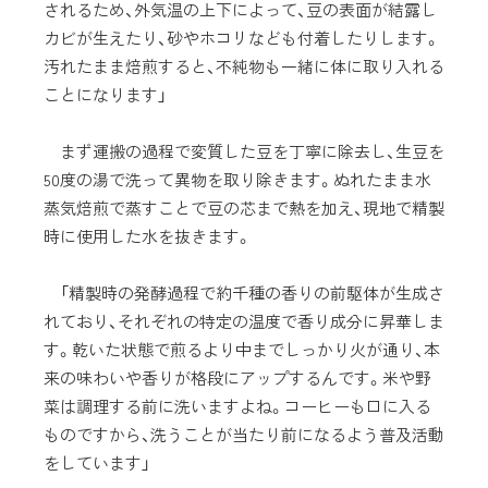
されるため、外気温の上下によって、豆の表面が結露し
カビが生えたり、砂やホコリなども付着したりします。
汚れたまま焙煎すると、不純物も一緒に体に取り入れる
ことになります」
まず運搬の過程で変質した豆を丁寧に除去し、生豆を
50度の湯で洗って異物を取り除きます。ぬれたまま水
蒸気焙煎で蒸すことで豆の芯まで熱を加え、現地で精製
時に使用した水を抜きます。
「精製時の発酵過程で約千種の香りの前駆体が生成さ
れており、それぞれの特定の温度で香り成分に昇華しま
す。乾いた状態で煎るより中までしっかり火が通り、本
来の味わいや香りが格段にアップするんです。米や野
菜は調理する前に洗いますよね。コーヒーも口に入る
ものですから、洗うことが当たり前になるよう普及活動
をしています」