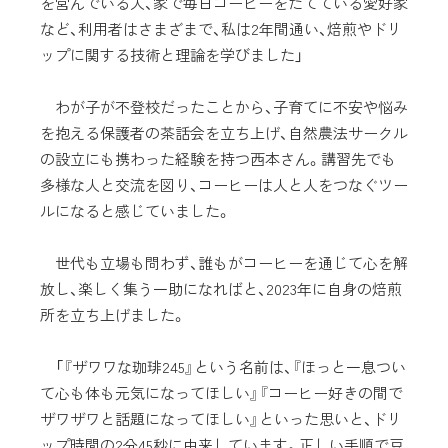
を営んでいる人、家で毎日コーヒーをたてている愛好家
など、利用者はさまざまで、私は2年間通い、焙煎やドリ
ップに関する技術と理論を学びました」
わが子が不登校だったことから、子育てに不安や悩み
を抱える保護者の茶話会を立ち上げ、自然農法サークル
の設立にも携わった経験を持つ西本さん。講習先でも
多様な人と交流を図り、コーヒーは人と人をつなぐツー
ルになると感じていました。
世代も立場も問わず、誰もがコーヒーを通じて心を解
放し、楽しく集う一助になればと、2023年に自身の焙煎
所を立ち上げました。
「『ザワワな珈琲245』という名前は、『ほっと一息つい
て心も体も元気になってほしい』『コーヒー好きの間で
ザワザワと話題になってほしい』といった思いと、ドリ
ップ時間の2分45秒に由来しています。正しい手順で豆