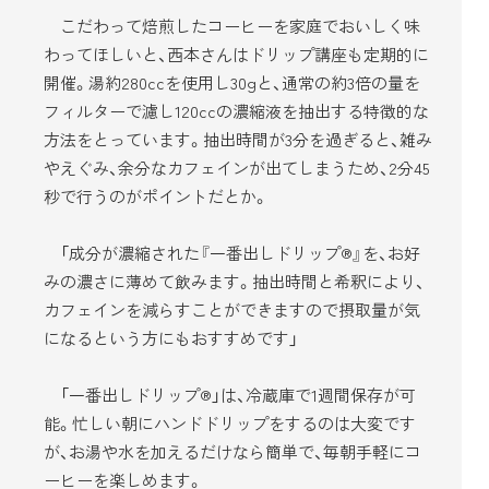
こだわって焙煎したコーヒーを家庭でおいしく味
わってほしいと、西本さんはドリップ講座も定期的に
開催。湯約280ccを使用し30gと、通常の約3倍の量を
フィルターで濾し120ccの濃縮液を抽出する特徴的な
方法をとっています。抽出時間が3分を過ぎると、雑み
やえぐみ、余分なカフェインが出てしまうため、2分45
秒で行うのがポイントだとか。
「成分が濃縮された『一番出しドリップ®』を、お好
みの濃さに薄めて飲みます。抽出時間と希釈により、
カフェインを減らすことができますので摂取量が気
になるという方にもおすすめです」
「一番出しドリップ®」は、冷蔵庫で1週間保存が可
能。忙しい朝にハンドドリップをするのは大変です
が、お湯や水を加えるだけなら簡単で、毎朝手軽にコ
ーヒーを楽しめます。