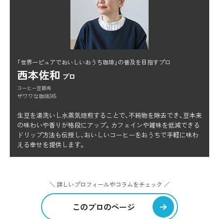
「世界一ピュアでおいしいおうち珈琲」の普及を目指すプロ
西本佐和
プロ
コーヒー豆販売
ザワワな珈琲245
生豆を湯洗いし水蒸気焙煎することで、不純物を除去でき、豆本来
の味わいや香りが格段にアップ。カフェインや雑味を低減できる
ドリップ方法も伝授し、おいしいコーヒーをおうちで手軽に味わ
える幸せを提供します。
＼ 詳しいプロフィールやコラムをチェック ／
このプロのページ