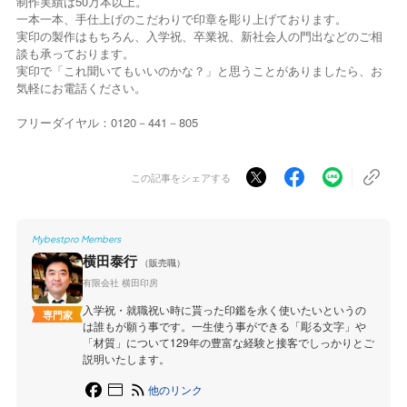
制作実績は50万本以上。
一本一本、手仕上げのこだわりで印章を彫り上げております。
実印の製作はもちろん、入学祝、卒業祝、新社会人の門出などのご相
談も承っております。
実印で「これ聞いてもいいのかな？」と思うことがありましたら、お
気軽にお電話ください。
フリーダイヤル：0120－441－805
この記事をシェアする
Mybestpro Members
横田泰行
（販売職）
有限会社 横田印房
入学祝・就職祝い時に貰った印鑑を永く使いたいというの
専門家
は誰もが願う事です。一生使う事ができる「彫る文字」や
「材質」について129年の豊富な経験と接客でしっかりとご
説明いたします。
他のリンク