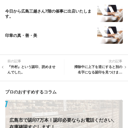
今日から広島三越さん7階の催事に出店いたしま
す。
印章の真・善・美
前の記事
次の記事
『外村』という認印、読めませ
掃除中に上下を逆にすると別の
んでした。
名字になる認印を見つけまし
た。下田さんが・・・
プロのおすすめするコラム
広島市で認印7万本！認印必要ならお電話ください、
在庫確認すぐします！