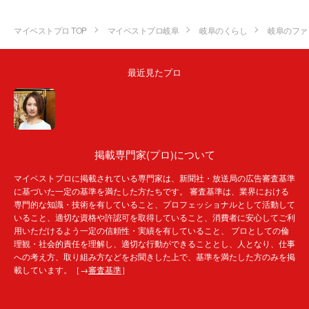
マイベストプロ TOP
マイベストプロ岐阜
岐阜のくらし
岐阜のファ
最近見たプロ
掲載専門家(プロ)について
マイベストプロに掲載されている専門家は、新聞社・放送局の広告審査基準
に基づいた一定の基準を満たした方たちです。 審査基準は、業界における
専門的な知識・技術を有していること、プロフェッショナルとして活動して
いること、適切な資格や許認可を取得していること、消費者に安心してご利
用いただけるよう一定の信頼性・実績を有していること、 プロとしての倫
理観・社会的責任を理解し、適切な行動ができることとし、人となり、仕事
への考え方、取り組み方などをお聞きした上で、基準を満たした方のみを掲
載しています。［→
審査基準
］