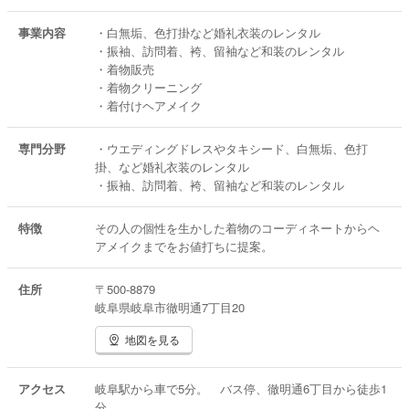
事業内容
・白無垢、色打掛など婚礼衣装のレンタル
・振袖、訪問着、袴、留袖など和装のレンタル
・着物販売
・着物クリーニング
・着付けヘアメイク
専門分野
・ウエディングドレスやタキシード、白無垢、色打
掛、など婚礼衣装のレンタル
・振袖、訪問着、袴、留袖など和装のレンタル
特徴
その人の個性を生かした着物のコーディネートからヘ
アメイクまでをお値打ちに提案。
住所
〒500-8879
岐阜県岐阜市徹明通7丁目20
地図を見る
アクセス
岐阜駅から車で5分。 バス停、徹明通6丁目から徒歩1
分。