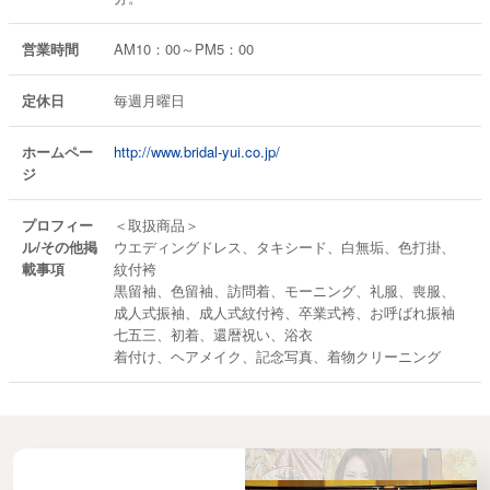
営業時間
AM10：00～PM5：00
定休日
毎週月曜日
ホームペー
http://www.bridal-yui.co.jp/
ジ
プロフィー
＜取扱商品＞
ル/その他掲
ウエディングドレス、タキシード、白無垢、色打掛、
載事項
紋付袴
黒留袖、色留袖、訪問着、モーニング、礼服、喪服、
成人式振袖、成人式紋付袴、卒業式袴、お呼ばれ振袖
七五三、初着、還暦祝い、浴衣
着付け、ヘアメイク、記念写真、着物クリーニング