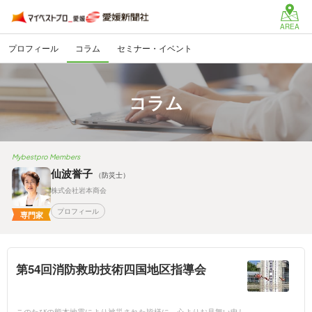
AREA
プロフィール
コラム
セミナー・イベント
コラム
Mybestpro Members
仙波誉子
（防災士）
株式会社岩本商会
プロフィール
専門家
第54回消防救助技術四国地区指導会
このたびの熊本地震により被災された皆様に、心よりお見舞い申し