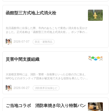
函館型三方式地上式消火栓
先日函館市に出張した際、市内のあちこちで黄色い消火栓を見かけ
ました。正式名称は「函館型三方式地上式消火栓」。ポンプ車のホ
ースとの接続口が3カ所設けられているため取水能力が高く、大量
の放水が可能で...
2026-07-07
防災・避難用品
災害中間支援組織
大規模災害時には、消防・警察・自衛隊といった公助の力に加え、
NPOなどのボランティア団体が被災地で大きな役割を果たしていま
す。こうしたボランティア団体の活動を調整する役割を担うのが
「災害中間支援組...
2026-06-27
消防業界豆知識など
ご当地コラボ 消防車焼き印入り特製パン