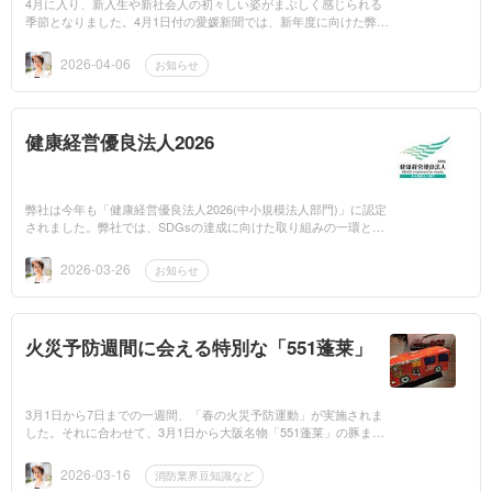
4月に入り、新入生や新社会人の初々しい姿がまぶしく感じられる
季節となりました。4月1日付の愛媛新聞では、新年度に向けた弊社
の取り組みを「The Leaders」でご紹介いただきました。https://ww
w.ehime-np.c...
2026-04-06
お知らせ
健康経営優良法人2026
弊社は今年も「健康経営優良法人2026(中小規模法人部門)」に認定
されました。弊社では、SDGsの達成に向けた取り組みの一環とし
て、社員の健康増進やワークライフバランスに配慮した健康経営を
推進していま...
2026-03-26
お知らせ
火災予防週間に会える特別な「551蓬莱」
3月1日から7日までの一週間、「春の火災予防運動」が実施されま
した。それに合わせて、3月1日から大阪名物「551蓬莱」の豚まん
4個入りパッケージと手提げ袋が、大阪市消防局とのコラボによ
る“消防車デザイン...
2026-03-16
消防業界豆知識など