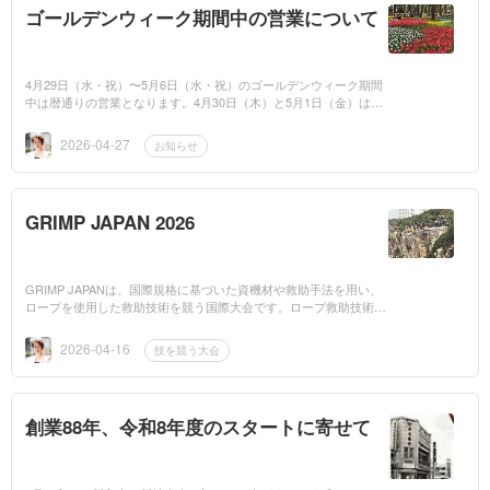
ゴールデンウィーク期間中の営業について
4月29日（水・祝）〜5月6日（水・祝）のゴールデンウィーク期間
中は暦通りの営業となります。4月30日（木）と5月1日（金）は通
常営業、その他の土日祝日は休業いたします。ご不便・ご迷惑をお
かけいたします...
2026-04-27
お知らせ
GRIMP JAPAN 2026
GRIMP JAPANは、国際規格に基づいた資機材や救助手法を用い、
ロープを使用した救助技術を競う国際大会です。ロープ救助技術の
向上を目指す本大会の趣旨に賛同し、弊社も毎年協賛させていただ
いております。...
2026-04-16
技を競う大会
創業88年、令和8年度のスタートに寄せて