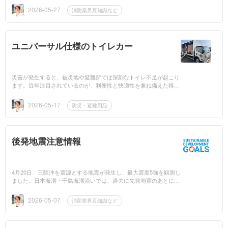
の警戒レベル...
2026-05-27
消防業界豆知識など
ユニバーサル仕様のトイレカー
災害が発生すると、被災地や避難所では深刻なトイレ不足が起こり
ます。近年注目されているのが、利便性と快適性を兼ね備えた移動
式トイレ「トイレカー」です。この度、身体の不自由な方でも安心
して利用で...
2026-05-17
防災・避難用品
後発地震注意情報
4月20日、三陸沖を震源とする地震が発生し、最大震度5強を観測し
ました。日本海溝・千島海溝沿いでは、過去に先発地震のあとに巨
大地震が起きた例があります。このため内閣府と気象庁は、「北海
道・三陸沖後...
2026-05-07
消防業界豆知識など