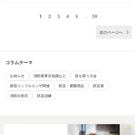
1
2
3
4
5
…
39
次のページへ
コラムテーマ
お知らせ
消防業界豆知識など
技を競う大会
新型インフルエンザ関連
防災・避難用品
防災展
消防出初式
防災訓練