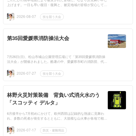
上げます。一日も早い復旧・復興と、被災地域の皆様が安心して日
常を取り戻されることを心よりお祈り申し上げます。7月25日
（土）、高知県...
2026-08-07
技を競う大会
第35回愛媛県消防操法大会
7月26日(日)、松山市城山公園管理広場にて「第35回愛媛県消防操
法大会」が開催されました。酷暑の中、愛媛県市町の消防団、代表
17チームが日頃の訓練成果を競い合いました。詳しくは弊社防災コ
ラムをご覧く...
2026-07-27
技を競う大会
林野火災対策装備 背負い式消火水のう
「スコッティ デルタ」
6月後半から7月初めにかけて、欧州西部は記録的な熱波に見舞わ
れ、多数の死者が発生するとともに、大規模な山火事が各地で相次
ぎました。日本でも全国各地で熱中症警戒アラートが発表されるな
ど、例年以上の...
2026-07-17
防災・避難用品