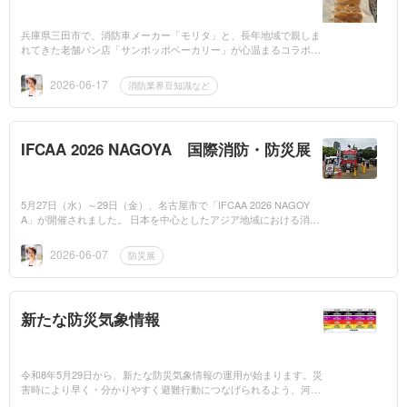
兵庫県三田市で、消防車メーカー「モリタ」と、長年地域で親しま
れてきた老舗パン店「サンポッポベーカリー」が心温まるコラボを
実現しました。詳しくは弊社防災コラムをご覧ください。https://w
ww.iwamotos...
2026-06-17
消防業界豆知識など
IFCAA 2026 NAGOYA 国際消防・防災展
5月27日（水）～29日（金）、名古屋市で「IFCAA 2026 NAGOY
A」が開催されました。 日本を中心としたアジア地域における消防
の発展を目的としています。詳しくは弊社防災コラムをご覧くださ
い。https://www....
2026-06-07
防災展
新たな防災気象情報
令和8年5月29日から、新たな防災気象情報の運用が始まります。災
害時により早く・分かりやすく避難行動につなげられるよう、河川
氾濫・大雨・土砂災害・高潮に関する情報が、避難情報の「5段階