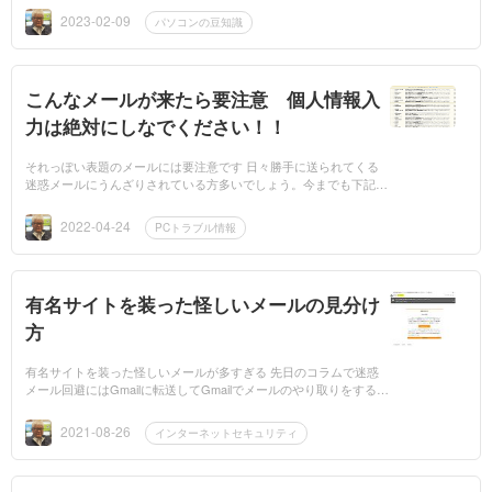
えました。た...
2023-02-09
パソコンの豆知識
こんなメールが来たら要注意 個人情報入
力は絶対にしなでください！！
それっぽい表題のメールには要注意です 日々勝手に送られてくる
迷惑メールにうんざりされている方多いでしょう。今までも下記の
ようなコラムを書きましたが、今回も荒らしいメールの記事となり
ますので是非...
2022-04-24
PCトラブル情報
有名サイトを装った怪しいメールの見分け
方
有名サイトを装った怪しいメールが多すぎる 先日のコラムで迷惑
メール回避にはGmailに転送してGmailでメールのやり取りをするの
が便利と書きました。特に最近はAmazonやらヤマト運輸やら普段
利用しているサイ...
2021-08-26
インターネットセキュリティ