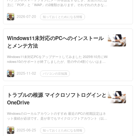
主に「POP」と「IMAP」の2種類があります。それぞれの大きな違
いは、メールを保存する場所と、複数端末での同期方法です。 PO
Pとは POPは、メ...
2026-07-20
知っておくとためになる情報
Windows11未対応のPCへのインストール
とメンテ方法
Windows11未対応PCをアップデートしてみました 2025年10月にWi
ndows10のサポートが終了しましたが、世の中の4割ぐらいはまだ
Windows10なのではないであろうか。当店にもWindows10のサポー
ト終了のためのお問...
2025-11-02
パソコンの豆知識
トラブルの根源 マイクロソフトログインと
OneDrive
Windowsのローカルアカウントのすすめ 最近のPCの初期設定はネ
ット接続が必須です。是が非でもマイクロソフトアカウント（以下
MSアカウントと記載します）にてログインしないと進めない仕様
になりました。MS...
2025-06-25
知っておくとためになる情報