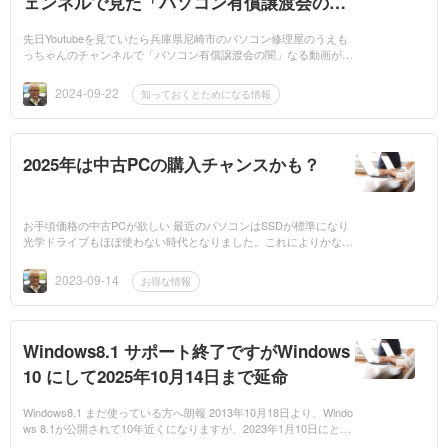
ェンネルで見た「パソコン有償譲渡会の
闇」がすごかった件
先日Youtubeを見ていたら兵庫県尼崎市のパソコン修理屋のうえも
っちゃんのチャンネルで「パソコン有償譲渡会の闇」なる動画がオ
ススメ動画に上がってきたので思わず見てしまいました。私もこの
チラシを見たこと...
2024-09-22
知っておくとためになる情報
2025年は中古PCの購入チャンスかも？
お手頃価格の中古PCが欲しい 最近のパソコンはSSDが標準になり
光学ドライブもほぼ使わない時代となりました。これによりかなり
小型されたり、軽量になりました。もちろんCPUも日々性能も向上
しているので、予...
2023-09-14
お得な情報
Windows8.1 サポート終了ですがWindows
10 にして2025年10月14日まで延命
Windows8.1 まだ使っている方へ朗報 2013年10月18日より、Windo
ws 8.1が公開されて10年近くになりますが、2023年1月10日にとう
とうマイクロソフトによるWindows 8.1 の延長サポートが 期限を迎