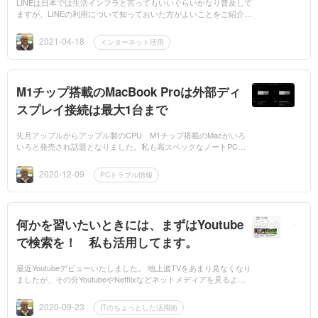
LINEは日本では生活インフラと言ってもいいぐらいかなり普及して
ますが、LINEの利用について知っておいた方がよいことをご紹介い
たします。先日、LINE利用者の個人情報などが、中国の関連会社か
らアクセス可能な...
2021-04-18
インターネット活用
M1チップ搭載のMacBook Proは外部ディ
スプレイ接続は最大1台まで
先月アップルからアップル製のCPU M1チップ搭載のMacがいろ
いろと発売され話題となりました。私も高スペックなノートPCが
ほしかったのでMacBookProの13インチのモデルを早速注文し、待
つこと2週間ほどで手元...
2020-12-09
PCトラブル情報
何かを習いたいときには、まずはYoutube
で検索を！ 私も活用してます。
最近Youtubeデビューいたしました。 地上波TVをあまり見なくなり
ましたが、その分YoutubeやNetflixなどネットメディアを見るよう
になり、Youtubeっておもしろいなと思ったのと、いろいろ発信し
ている人に触発...
2020-09-23
ITのちょっとした活用術