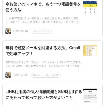
今お使いのスマホで、もう一つ電話番号を
使う方法
1つの携帯電話に2つの電話番号が必要な理由 私は事務所の電話
は、常に3コール以上経過すると携帯に転送するようにしていま
す。 ひかり電話のボイスワープサービスで携帯電話に転送させて
いますが、携帯電話...
2021-08-16
スマートフォン
無料で迷惑メールを回避する方法。Gmail
で効率アップ！
無料で利用できます。迷惑メールにうんざりしている方に是非試し
てほしいGmail。 毎日膨大な迷惑メールにお悩みの方はとても多い
ことでしょう。ただの広告メールならまだしも、Amazonや楽天な
どのネット...
2021-07-12
ITのちょっとした活用術
LINE利用者の個人情報問題とSNS利用する
にあたって知っておいた方がよいこと