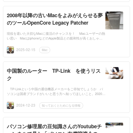
2008年以降の古いMacをよみがえらせる夢
のツールOpenCore Legacy Patcher
現役を退いた大切なMacに復活のチャンスを！ Macユーザーの熱
い思い MacはiphoneなどのApple製品との親和性が高くおしゃれ
で通常のPCよりも高価ですがとても人気があるパソコンなのでユ
ザーの方も多いと...
2025-02-15
Mac
中国製のルーター TP-Link を使うリス
ク
TP-Linkという中国の通信機器メーカーをご存知でしょうか パ
ソコンは国産ブランドがいいと思う方へ知ってほしいこと。2020年
8月に書いた上記のコラムはたくさんの人にアクセスいただいてお
りますが、ここ...
2024-12-23
知っておくとためになる情報
パソコン修理屋の豆知識さんのYoutubeチ