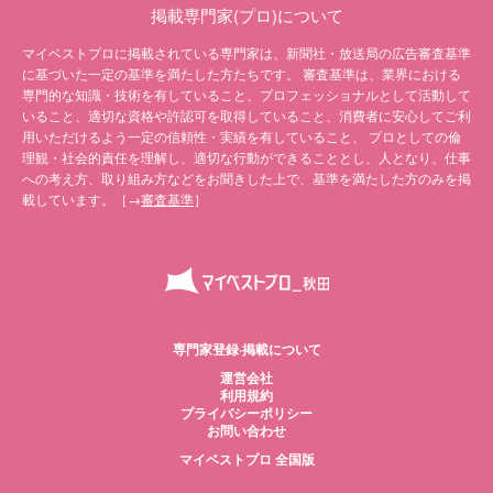
掲載専門家(プロ)について
マイベストプロに掲載されている専門家は、新聞社・放送局の広告審査基準
に基づいた一定の基準を満たした方たちです。 審査基準は、業界における
専門的な知識・技術を有していること、プロフェッショナルとして活動して
いること、適切な資格や許認可を取得していること、消費者に安心してご利
用いただけるよう一定の信頼性・実績を有していること、 プロとしての倫
理観・社会的責任を理解し、適切な行動ができることとし、人となり、仕事
への考え方、取り組み方などをお聞きした上で、基準を満たした方のみを掲
載しています。［→
審査基準
］
専門家登録·掲載について
運営会社
利用規約
プライバシーポリシー
お問い合わせ
マイベストプロ 全国版