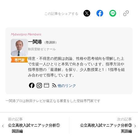
この記事をシェアする
Mybestpro Members
一関港
（塾講師）
秋田受験ゼミナール
得意・不得意の把握は勿論、性格や思考傾向を理解した上
専門家
で生徒一人ひとりと本気で向き合っています。指導方法や
指導形態の「最適解」を探り、少人数授業と1：1指導を組
み合わせて指導しています。
他のリンク
一関港プロは秋田テレビが厳正なる審査をした登録専門家です
前の記事
次の記事
公立高校入試マニアック分析①
公立高校入試マニアック分析③
国語編
英語編