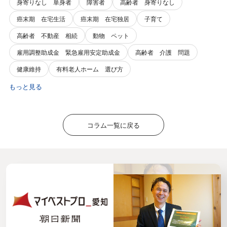
身寄りなし 単身者
障害者
高齢者 身寄りなし
癌末期 在宅生活
癌末期 在宅独居
子育て
高齢者 不動産 相続
動物 ペット
雇用調整助成金 緊急雇用安定助成金
高齢者 介護 問題
健康維持
有料老人ホーム 選び方
もっと見る
コラム一覧に戻る