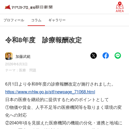
AREA
プロフィール
コラム
ギャラリー
令和8年度 診療報酬改定
加藤武範
2026年6月3日
テーマ：
医療 問題
6月1日より令和8年度の診療報酬改定が施行されました。
https://www.mhlw.go.jp/stf/newpage_71068.html
日本の医療を継続的に提供するためのポイントとして
①物価や賃金、人手不足等の医療機関等を取りまく環境の変
化への対応
②2040年頃を見据えた医療機関の機能の分化・連携と地域に