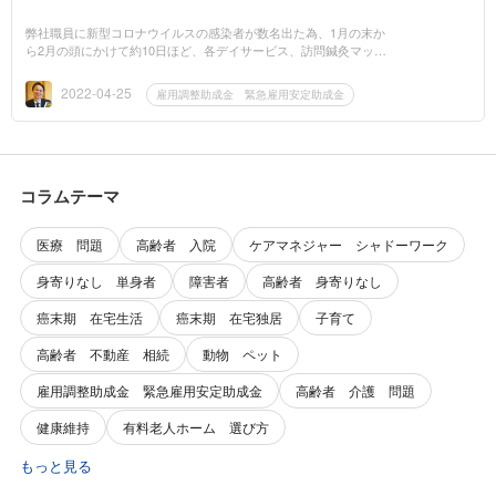
弊社職員に新型コロナウイルスの感染者が数名出た為、1月の末か
ら2月の頭にかけて約10日ほど、各デイサービス、訪問鍼灸マッサ
ージ業務を休業させて頂きました。福寿想の各サービスをご利用い
ただいている皆様...
2022-04-25
雇用調整助成金 緊急雇用安定助成金
コラムテーマ
医療 問題
高齢者 入院
ケアマネジャー シャドーワーク
身寄りなし 単身者
障害者
高齢者 身寄りなし
癌末期 在宅生活
癌末期 在宅独居
子育て
高齢者 不動産 相続
動物 ペット
雇用調整助成金 緊急雇用安定助成金
高齢者 介護 問題
健康維持
有料老人ホーム 選び方
もっと見る