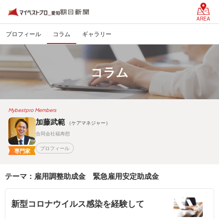
AREA
プロフィール
コラム
ギャラリー
コラム
Mybestpro Members
加藤武範
（ケアマネジャー）
合同会社福寿想
プロフィール
専門家
テーマ：雇用調整助成金 緊急雇用安定助成金
新型コロナウイルス感染を経験して