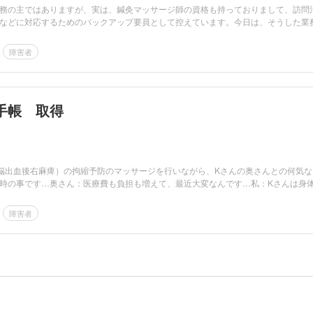
務の主ではありますが、実は、鍼灸マッサージ師の資格も持っておりまして、訪問
などに対応するためのバックアップ要員として控えています。今日は、そうした業
障害者
手帳 取得
脳出血後右麻痺）の拘縮予防のマッサージを行いながら、Kさんの奥さんとの何気な
時の事です…奥さん：医療費も負担も増えて、最近大変なんです…私：Kさんは身
障害者