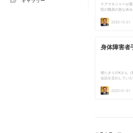
ギャラリー
ケアマネジャーが業
院の職員の急な休み
ナー...
2025-10-31
身体障害者
寝たきりのKさん（
会話を交わしていた
害者の...
2025-01-31