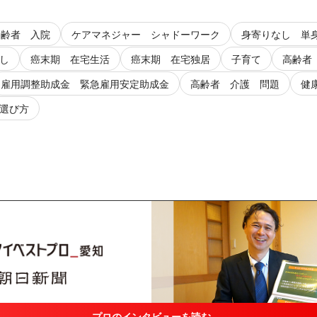
高齢者 入院
ケアマネジャー シャドーワーク
身寄りなし 単
し
癌末期 在宅生活
癌末期 在宅独居
子育て
高齢者
雇用調整助成金 緊急雇用安定助成金
高齢者 介護 問題
健
選び方