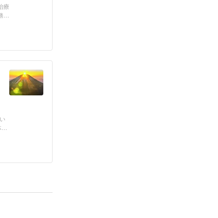
治療
務で
い
体障