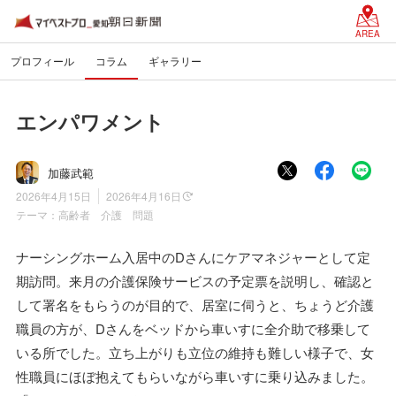
AREA
プロフィール
コラム
ギャラリー
エンパワメント
加藤武範
2026年4月15日
2026年4月16日
テーマ：
高齢者 介護 問題
ナーシングホーム入居中のDさんにケアマネジャーとして定
期訪問。来月の介護保険サービスの予定票を説明し、確認と
して署名をもらうのが目的で、居室に伺うと、ちょうど介護
職員の方が、Dさんをベッドから車いすに全介助で移乗して
いる所でした。立ち上がりも立位の維持も難しい様子で、女
性職員にほぼ抱えてもらいながら車いすに乗り込みました。