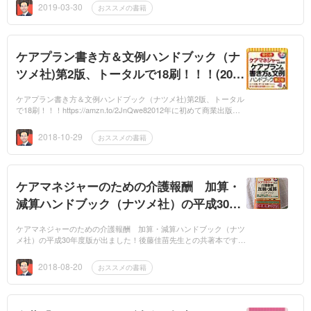
す。特に介護支...
2019-03-30
おススメの書籍
ケアプラン書き方＆文例ハンドブック（ナ
ツメ社)第2版、トータルで18刷！！！(201
8.10.29)
ケアプラン書き方＆文例ハンドブック（ナツメ社)第2版、トータル
で18刷！！！https://amzn.to/2JnQwe82012年に初めて商業出版と
して書かせてもらった本です。2016年に第2版が出ましたが、初版
で11刷。そ...
2018-10-29
おススメの書籍
ケアマネジャーのための介護報酬 加算・
減算ハンドブック（ナツメ社）の平成30年
度版が出ました！(2018.8.20)
ケアマネジャーのための介護報酬 加算・減算ハンドブック（ナツ
メ社）の平成30年度版が出ました！後藤佳苗先生との共著本です。
30年報酬改定に合わせて修正したものです。「加算・減算」という
タイトル...
2018-08-20
おススメの書籍