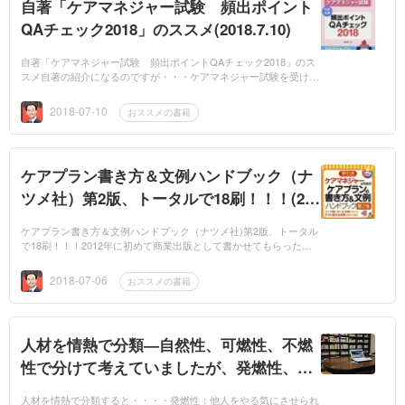
自著「ケアマネジャー試験 頻出ポイント
QAチェック2018」のススメ(2018.7.10)
自著「ケアマネジャー試験 頻出ポイントQAチェック2018」のス
スメ自著の紹介になるのですが・・・ケアマネジャー試験を受ける
方におススメの1冊です。これ1冊で合格できる！とまでは言いませ
んが...
2018-07-10
おススメの書籍
ケアプラン書き方＆文例ハンドブック（ナ
ツメ社）第2版、トータルで18刷！！！(201
8.7.6)
ケアプラン書き方＆文例ハンドブック（ナツメ社)第2版、トータル
で18刷！！！2012年に初めて商業出版として書かせてもらった本
です。2016年に第2版が出ましたが、初版で11刷。そして、第2版
で7...
2018-07-06
おススメの書籍
人材を情熱で分類―自然性、可燃性、不燃
性で分けて考えていましたが、発燃性、消
燃性は初めて見ました
人材を情熱で分類すると・・・・発燃性：他人をやる気にさせられ