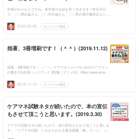
年度がわりなんですね。来年度のお話を色々頂きます！昨日今日
で、〇〇県社協さん、〇〇市社協さん、〇〇県介護労働安定センタ
ーさんから、立て続けで3件、ご依頼を頂きました。ありがたいこ
とです。著書...
2020-02-05
おススメの書籍
拙著、3冊増刷です！（＾＾）(2019.11.12)
拙著、3冊増刷です！（＾＾）ケアマネジャーのためのケアプラン
の書き方&文例ハンドブック 第2版（ナツメ社）https://www.amazo
n.co.jp/%E6%97%A9%E5%BC%95%E3%81%8D%E3%82%B1%E
3%82%A2%E3%83%9E%E3%83%8D%E3...
2019-11-12
おススメの書籍
ケアマネ試験ネタが続いたので、本の宣伝
もさせて頂こうと思います。(2019.3.30)
ケアマネ試験ネタが続いたので、本の宣伝もさせて頂こうと思いま
す。「ケアマネ試験 いちからわかる重点講義「極」ブック」（メ
ディカ出版）→セミナーでお話している内容をベースにした本で