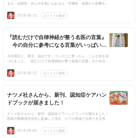
る人・自然性：自らやる気になれる人・可燃性：他者から影響を受
けてやる気になる人・不燃性：なかなかやる気にならない人・消燃
性...
2018-06-13
おススメの書籍
『読むだけで自律神経が整う名医の言葉』
今の自分に参考になる言葉がいっぱいで
した！
今日明日と、東京、仙台です。コンビニに寄ったら、こんな本を見
つけました。『読むだけで自律神経が整う名医の言葉』今の自分に
参考になる言葉がいっぱいでした！知り合いに紹介したい一冊です
(^^)
2018-06-12
おススメの書籍
ナツメ社さんから、新刊、認知症ケアハン
ドブックが届きました！
ナツメ社さんから、新刊、認知症ケアハンドブックが届きました！
医師の東郷清児先生に監修して頂き、ケアの現場で活用できる考え
方と知識を詰め込みました。2012年にケアプラン文例集を書いてか
ら、早い...
2018-06-09
おススメの書籍