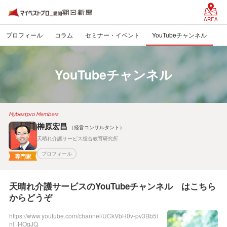
AREA
プロフィール
コラム
セミナー・イベント
YouTubeチャンネル
YouTubeチャンネル
Mybestpro Members
榊原宏昌
（経営コンサルタント）
天晴れ介護サービス総合教育研究所
プロフィール
専門家
天晴れ介護サービスのYouTubeチャンネル はこちら
からどうぞ
https://www.youtube.com/channel/UCkVbH0v-pv3Bb5l
nl_HOgJQ