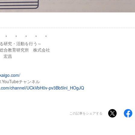
 * * * * *
る研究・活動を行う～
総合教育研究所 株式会社
 宏昌
kaigo.com/
YouTubeチャンネル
be.com/channel/UCkVbH0v-pv3Bb5lnl_HOgJQ
この記事をシェアする