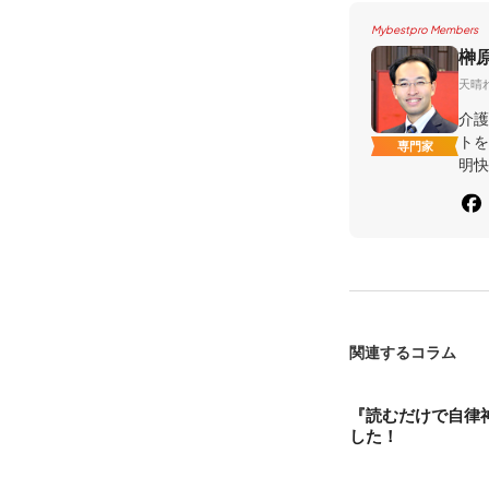
Mybestpro Members
榊
天晴
介護
トを
専門家
明快
関連するコラム
『読むだけで自律
した！