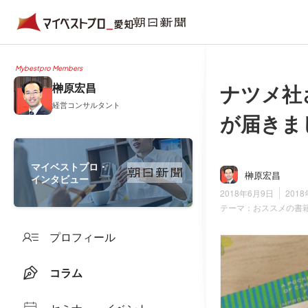
Mybestpro Members
ナツメ社
榊原宏昌
経営コンサルタント
が届きま
マイベストプロ・
榊原宏昌
インタビュー
2018年6月9日
201
テーマ：
おススメの書
プロフィール
コラム