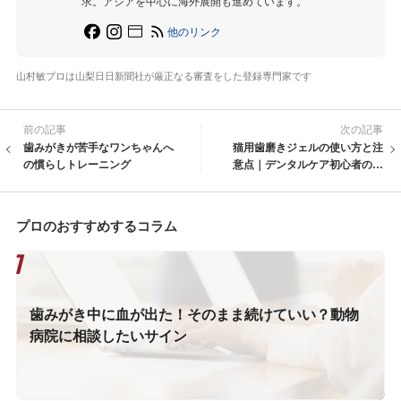
求。アジアを中心に海外展開も進めています。
他のリンク
山村敏プロは山梨日日新聞社が厳正なる審査をした登録専門家です
前の記事
次の記事
歯みがきが苦手なワンちゃんへ
猫用歯磨きジェルの使い方と注
の慣らしトレーニング
意点｜デンタルケア初心者のた
めのガイド
プロのおすすめするコラム
歯みがき中に血が出た！そのまま続けていい？動物
病院に相談したいサイン