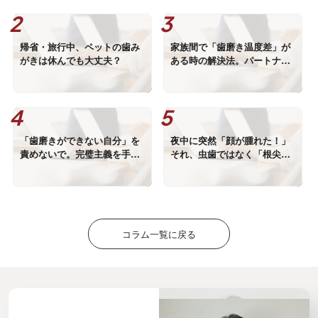
帰省・旅行中、ペットの歯み
家族間で「歯磨き温度差」が
がきは休んでも大丈夫？
ある時の解決法。パートナー
を巻き込むための役割分担術
「歯磨きができない自分」を
夜中に突然「顔が腫れた！」
責めないで。完璧主義を手放
それ、虫歯ではなく「根尖周
し、「2勝5敗」で続けるオー
囲病巣」かもしれません
ラルケア
コラム一覧に戻る