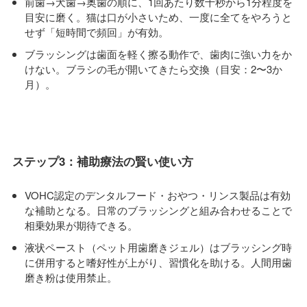
前歯→犬歯→奥歯の順に、1回あたり数十秒から1分程度を
目安に磨く。猫は口が小さいため、一度に全てをやろうと
せず「短時間で頻回」が有効。
ブラッシングは歯面を軽く擦る動作で、歯肉に強い力をか
けない。ブラシの毛が開いてきたら交換（目安：2〜3か
月）。
ステップ3：補助療法の賢い使い方
VOHC認定のデンタルフード・おやつ・リンス製品は有効
な補助となる。日常のブラッシングと組み合わせることで
相乗効果が期待できる。
液状ペースト（ペット用歯磨きジェル）はブラッシング時
に併用すると嗜好性が上がり、習慣化を助ける。人間用歯
磨き粉は使用禁止。