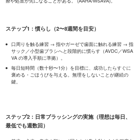
療や処置が先になることがある。 (AAHA/WSAVA)。
ステップ1：慣らし（2〜8週間を目安）
口周りを触る練習 → 指やガーゼで歯面に触れる練習 → 指
サック／小型歯ブラシへと段階的に慣らす（AVDC／WSA
VA の導入手順に準拠）。
毎日短時間（数十秒〜1分）を目標に、成功したらすぐに
褒める・ごほうびを与える。無理をしないことが継続の
鍵。
ステップ2：日常ブラッシングの実施（理想は毎日、
最低でも週数回）