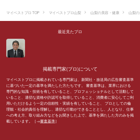
マイベストプロ TOP
マイベストプロ山梨
山梨の美容・健康
山梨の
最近見たプロ
掲載専門家(プロ)について
マイベストプロに掲載されている専門家は、新聞社・放送局の広告審査基準
に基づいた一定の基準を満たした方たちです。 審査基準は、業界における
専門的な知識・技術を有していること、プロフェッショナルとして活動して
いること、適切な資格や許認可を取得していること、消費者に安心してご利
用いただけるよう一定の信頼性・実績を有していること、 プロとしての倫
理観・社会的責任を理解し、適切な行動ができることとし、人となり、仕事
への考え方、取り組み方などをお聞きした上で、基準を満たした方のみを掲
載しています。［→
審査基準
］