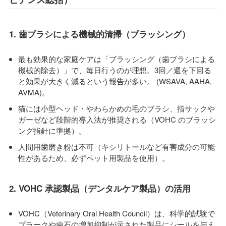
1. 歯ブラシによる機械的清掃（ブラッシング）
最も効果的な家庭ケアは「ブラッシング（歯ブラシによる
機械的除去）」で、毎日行うのが理想。3回／週を下回る
と効果が大きく減るという報告が多い。 (WSAVA, AAHA,
AVMA)。
猫には小型ヘッド・やわらかめの毛のブラシ、指サックや
ガーゼなど段階的導入法が推奨される（VOHC のブラッシ
ング指針に準拠）。
人間用歯磨き粉は不可（キシリトールなど有害成分の可能
性があるため、必ずペット用製品を使用）。
2. VOHC 承認製品（デンタルケア製品）の活用
VOHC（Veterinary Oral Health Council）は、科学的試験で
プラークや歯石の増加抑制が示された製品にシールを与え