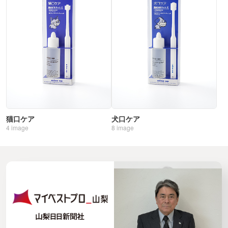
猫口ケア
犬口ケア
4
image
8
image