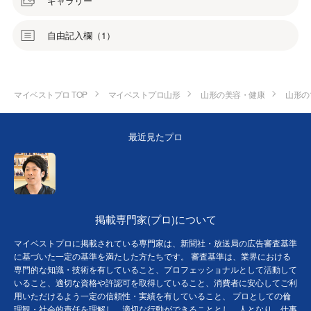
ギャラリー
自由記入欄（1）
マイベストプロ TOP
マイベストプロ山形
山形の美容・健康
山形の
最近見たプロ
掲載専門家(プロ)について
マイベストプロに掲載されている専門家は、新聞社・放送局の広告審査基準
に基づいた一定の基準を満たした方たちです。 審査基準は、業界における
専門的な知識・技術を有していること、プロフェッショナルとして活動して
いること、適切な資格や許認可を取得していること、消費者に安心してご利
用いただけるよう一定の信頼性・実績を有していること、 プロとしての倫
理観・社会的責任を理解し、適切な行動ができることとし、人となり、仕事