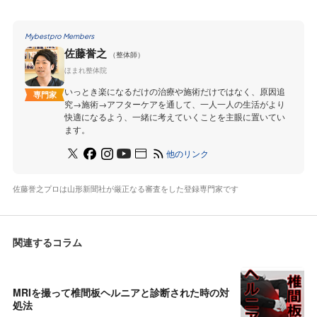
Mybestpro Members
佐藤誉之
（整体師）
ほまれ整体院
いっとき楽になるだけの治療や施術だけではなく、原因追
専門家
究→施術→アフターケアを通して、一人一人の生活がより
快適になるよう、一緒に考えていくことを主眼に置いてい
ます。
他のリンク
佐藤誉之プロは山形新聞社が厳正なる審査をした登録専門家です
関連するコラム
MRIを撮って椎間板ヘルニアと診断された時の対
処法