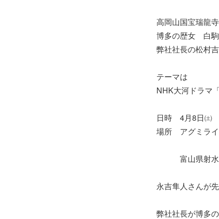
高岡山国宝瑞龍寺
博多の歴女 白駒
弊社社長の松村吉
テーマは
NHK大河ドラマ
日時 4月8日㈯ 1
場所 アグミライ
富山県射水市流
永吉隼人さんが先
弊社社長が博多の