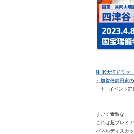
NHK大河ドラマ
～加賀藩前田家の
↑ イベント詳
すごく素敵な
これは超プレミア
パネルディスカッ