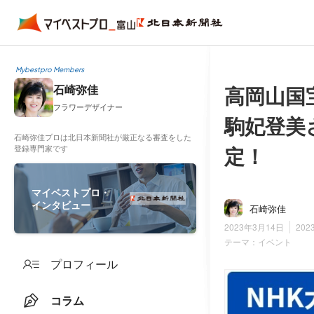
Mybestpro Members
高岡山国
石崎弥佳
フラワーデザイナー
駒妃登美
石崎弥佳プロは北日本新聞社が厳正なる審査をした
定！
登録専門家です
マイベストプロ・
インタビュー
石崎弥佳
2023年3月14日
202
テーマ：
イベント
プロフィール
コラム