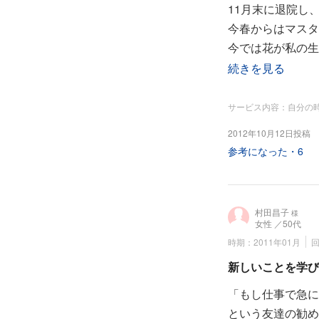
11月末に退院し
今春からはマスタ
今では花が私の生
生活の一部となり
続きを見る
花と出会えて幸せ
ありがとうござい
サービス内容：自分の
2012年10月12日投稿
『花まつフラワー
参考になった・
6
－2012
2012年9月現在
粟島教室 マスタ
村田昌子
様
女性
／50代
時期：2011年01月
回
新しいことを学び
「もし仕事で急に
という友達の勧め