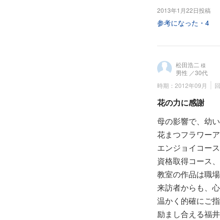
2013年1月22日投稿
参考になった・
4
松田浩二
様
男性
／30代
時期：2012年09月
回
花の力に感謝
母の影響で、幼い
花まつフラワーア
エンジョイコース
資格取得コース、
教室の作品は職場
来訪者からも、心
温かく的確にご指
励まし合える福井