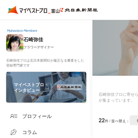
Mybestpro Members
石崎弥佳
フラワーデザイナー
石崎弥佳プロは北日本新聞社が厳正なる審査をした
登録専門家です
マイベストプロ・
インタビュー
石崎弥佳プロに寄せ
が集まっています。
プロフィール
22
件 / 並べ替え：
コラム