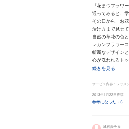
『花まつフラワー
通ってみると、学
その日から、お花
活け方まで見せて
自然の草花の色と
レカンフラワーコ
斬新なデザインと
心が洗われるトッ
今、熱心に教えて
続きを見る
新しいことを学び
幸せを感じていま
サービス内容：レッス
2013年1月22日投稿
2011年秋 著
参考になった・
6
城石典子
様