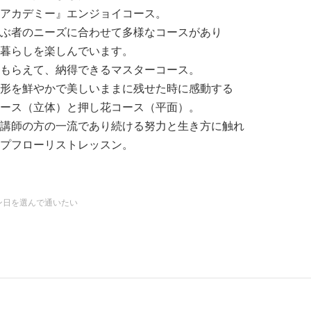
アカデミー』エンジョイコース。
ぶ者のニーズに合わせて多様なコースがあり
暮らしを楽しんでいます。
もらえて、納得できるマスターコース。
形を鮮やかで美しいままに残せた時に感動する
ース（立体）と押し花コース（平面）。
講師の方の一流であり続ける努力と生き方に触れ
プフローリストレッスン。
くださる素敵な先生方や意欲的な仲間とともに
ながら楽しく過ごせる時間をもてることに
す。
ン日を選んで通いたい