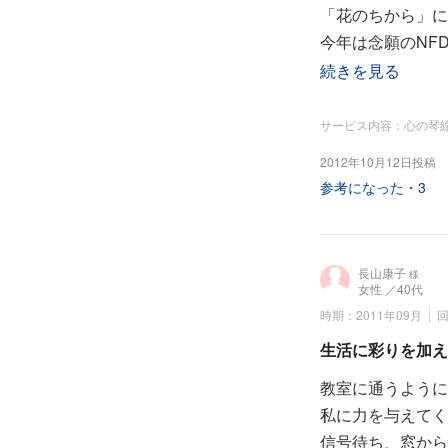
「花のちから」に
今年は念願のNF
今後も多くの方の
続きを見る
『花まつフラワー
サービス内容：心の琴
－2012
2012年10月12日投稿
2012年9月現在
参考になった・
3
アピタ福井教室 
長山康子
様
女性
／40代
時期：2011年09月
回
生活に彩りを加え
教室に通うように
私に力を与えてく
信号待ち、窓から