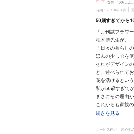
女性
／60代以上
時期：2010年04月
回
50歳すぎてから
「月刊誌フラワー
柏木博先生が、
『日々の暮らしの
ほんの少し心を使
それがデザインの
と、述べられてお
花を活けるという
私が50歳すぎて
まさにその理由か
これからも家族の
続きを見る
2010年春 著
現在も継続中
サービス内容：居心地