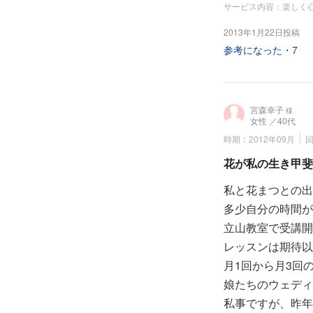
サービス内容：楽しく
2013年1月22日投稿
参考になった・
7
宮森幸子
様
女性
／40代
時期：2012年09月
回
花が私の生き甲斐
私と花まつとの出
多少自分の時間が
立山教室で受講開
レッスンは期待以
月1回から月3回
娘たちのウェディ
私事ですが、昨年