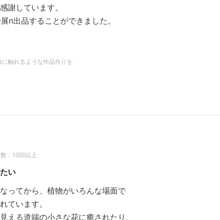
感謝しています。
D展n出品することができました。
心の琴線に触れるような作品作りに励みたいと思います。
アカデミーに学んで』
線に触れるような作品作りを
花心論パンフレットに掲載ー
資格取得コース 受講中
数：10回以上
たい
なってから、植物がいろんな場面で
れています。
見える道端の小さな花に癒されたり、