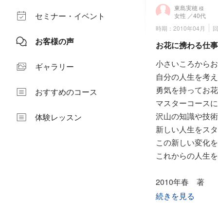
東島実穂
様
セミナー・イベント
女性
／40代
時期：2010年04月
回
お客様の声
お花に携わる仕事
小さいころからお
ギャラリー
自分の人生を考え
勇気を持ってお花
おすすめのコース
マスターコースに
沢山の知識や技術
体験レッスン
新しい人生をスタ
この新しい変化を
これからの人生を
2010年春 著
現在もインストラ
続きを見る