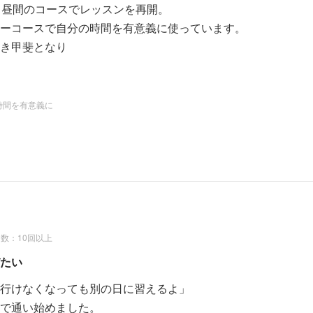
、昼間のコースでレッスンを再開。
ーコースで自分の時間を有意義に使っています。
き甲斐となり
ました。
です。
ます。
時間を有意義に
アカデミーに学んで』
花心論パンフレットに掲載ー
ーコース 受講中
数：10回以上
たい
行けなくなっても別の日に習えるよ」
で通い始めました。