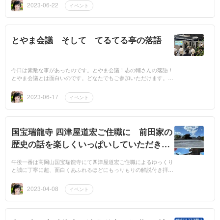
2023-06-22
イベント
とやま会議 そして てるてる亭の落語
今日は素敵な事があったのです。とやま会議！志の輔さんの落語！
とやま会議とは面白いのです。どなたでもご参加いただけます。す
っごく元気になれる弊社が新規事業として毎月開催している会議。
またお...
2023-06-17
イベント
国宝瑞龍寺 四津屋道宏ご住職に 前田家の
歴史の話を楽しくいっぱいしていただきし
ました。感謝です。
午後一番は高岡山国宝瑞龍寺にて四津屋道宏ご住職によるゆっくり
と誠に丁寧に超、面白くあふれるほどにもっりもりの解説付き拝観
ツアーをいただきました。ご住職の解説はいつも誠に素敵なんで
す。本日...
2023-04-08
イベント