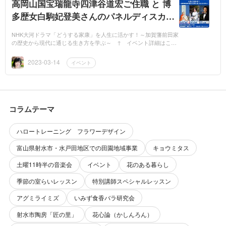
高岡山国宝瑞龍寺四津谷道宏ご住職 と 博
多歴女白駒妃登美さんのパネルディスカッ
ションが開催決定！
NHK大河ドラマ「どうする家康」を人生に活かす！～加賀藩前田家
の歴史から現代に通じる生き方を学ぶ～ ↑ イベント詳細はこち
らをクリックしてくださいすごく素敵なこれは超プレミアムなパネ
ルディスカ...
2023-03-14
イベント
コラムテーマ
ハロートレーニング フラワーデザイン
富山県射水市・水戸田地区での田園地域事業
キョウミタス
土曜11時半の音楽会
イベント
花のある暮らし
季節の室らいレッスン
特別講師スペシャルレッスン
アグミライミズ
いみず食香バラ研究会
射水市陶房「匠の里」
花心論（かしんろん）