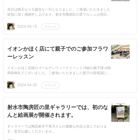
本日は晴天なり大盛況な一日となりました。ご来場いただきました
皆様に深く感謝申し上げます。射水市陶房匠の里マルシェは明日も
開催しております。皆様のお越しをお待ちしております。
2024-06-15
イベント
イオンかほく店にて親子でのご参加フラワ
ーレッスン
イオンかほく店様のゴールデンウィークイベント15組の親子様×2回
満員御礼でございました。ご参加いただきました親子の皆様誠にあ
りがとございました。『楽しかったです。またやってみたい』と...
2024-04-30
イベント
射水市陶房匠の里ギャラリーでは、初のな
んと絵画展が開催されます。
ギャラリーでは陶芸家木下青月さんの素敵な作品も並んでおりま
す。是非お越しくださいませ。