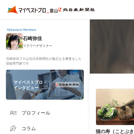
Mybestpro Members
石崎弥佳
フラワーデザイナー
石崎弥佳プロは北日本新聞社が厳正なる審査をした
登録専門家です
マイベストプロ・
インタビュー
プロフィール
コラム
猫の寿（ことぶき