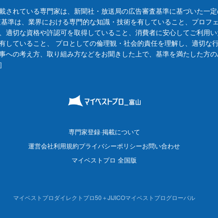
載されている専門家は、新聞社・放送局の広告審査基準に基づいた一定
査基準は、業界における専門的な知識・技術を有していること、プロフ
、適切な資格や許認可を取得していること、消費者に安心してご利用い
有していること、 プロとしての倫理観・社会的責任を理解し、適切な
事への考え方、取り組み方などをお聞きした上で、基準を満たした方の
］
専門家登録·掲載について
運営会社
利用規約
プライバシーポリシー
お問い合わせ
マイベストプロ 全国版
マイベストプロダイレクト
プロ50＋
JIJICO
マイベストプログローバル