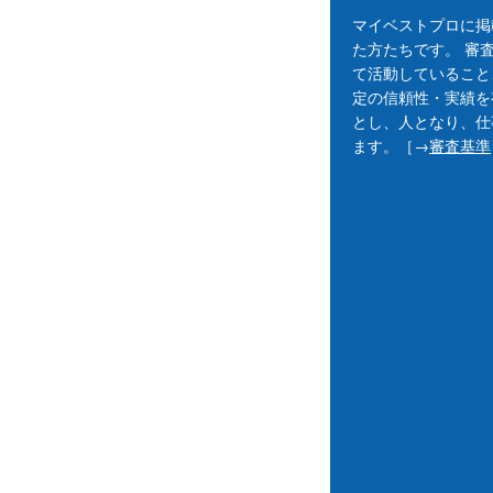
マイベストプロに掲
た方たちです。 審
て活動していること
定の信頼性・実績を
とし、人となり、仕
ます。［→
審査基準