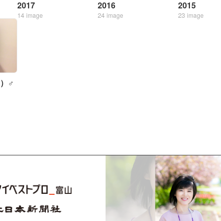
2017
2016
2015
14
24
23
image
image
image
）♂