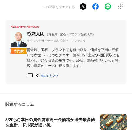
この記事をシェアする
Mybestpro Members
杉兼太朗
（貴金属・宝石・ブランド品買取業）
ラウンジデザイナーズ株式会社 リファスタ
貴金属、宝石、ブランド品を買い取り、価値を正当に評価
専門家
して次世代へとつなぎます。無料LINE査定や宅配買取にも
対応し、急な資金の用立てや、終活、遺品整理といった幅
広い顧客のニーズに寄り添います。
他のリンク
関連するコラム
8/20(火)本日の貴金属市況〜金価格が過去最高値
を更新、ドル安が追い風