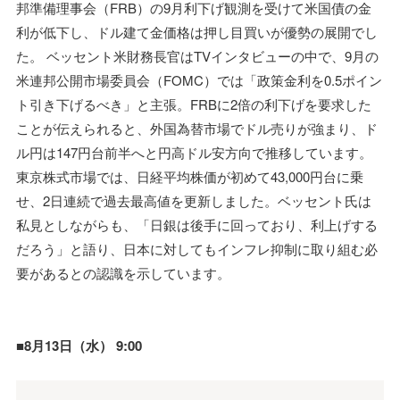
邦準備理事会（FRB）の9月利下げ観測を受けて米国債の金
利が低下し、ドル建て金価格は押し目買いが優勢の展開でし
た。 ベッセント米財務長官はTVインタビューの中で、9月の
米連邦公開市場委員会（FOMC）では「政策金利を0.5ポイン
ト引き下げるべき」と主張。FRBに2倍の利下げを要求した
ことが伝えられると、外国為替市場でドル売りが強まり、ド
ル円は147円台前半へと円高ドル安方向で推移しています。
東京株式市場では、日経平均株価が初めて43,000円台に乗
せ、2日連続で過去最高値を更新しました。ベッセント氏は
私見としながらも、「日銀は後手に回っており、利上げする
だろう」と語り、日本に対してもインフレ抑制に取り組む必
要があるとの認識を示しています。
■8月13日（水） 9:00