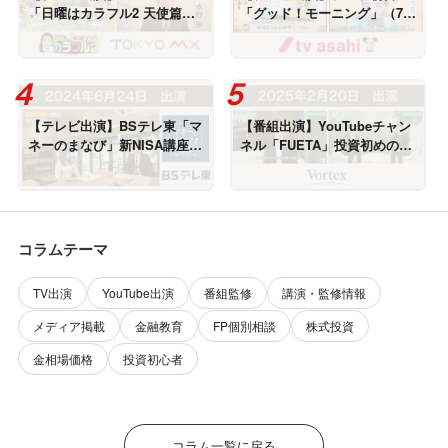
「日曜はカラフル2 天使篇」
「グッド！モーニング」（7月
（10月13日放送）に出演しま
8日放送）に出演しました
した
【テレビ出演】BSテレ東「マ
【番組出演】YouTubeチャン
ネーのまなび」新NISA講座・
ネル「FUETA」投資初めの一
成長投資枠で個別株（6月24
歩＜全6回＞出演しました
日放送）に出演しました
コラムテーマ
TV出演
YouTube出演
番組監修
講演・監修情報
メディア掲載
金融教育
FP個別相談
株式投資
金相場価格
投資初心者
コラム一覧に戻る