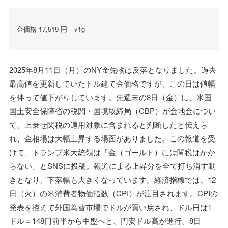
金価格 17,519 円 ※1g
2025年8月11日（月）のNY金先物は反落となりました。過去
最高値を更新していたドル建て金価格ですが、この日は値幅
を伴って値下がりしています。先週末の8日（金）に、米国
国土安全保障省の税関・国境取締局（CBP）が金地金につい
て、上乗せ関税の適用対象に含まれると判断したと伝えら
れ、金相場は大幅上昇する場面がありました。この報道を受
けて、トランプ米大統領は「金（ゴールド）には関税はかか
らない」とSNSに投稿。報道による上昇分を全て打ち消す動
きとなり、下落幅も大きくなっています。経済指標では、12
日（火）の米消費者物価指数（CPI）が注目されます。CPIの
発表を控えて外国為替市場でドルが買い戻され、ドル円は1
ドル＝148円前半から中盤へと、円安ドル高が進行。8日