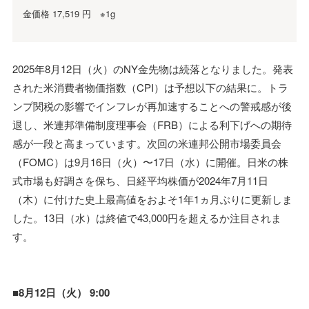
金価格 17,519 円 ※1g
2025年8月12日（火）のNY金先物は続落となりました。発表
された米消費者物価指数（CPI）は予想以下の結果に。トラ
ンプ関税の影響でインフレが再加速することへの警戒感が後
退し、米連邦準備制度理事会（FRB）による利下げへの期待
感が一段と高まっています。次回の米連邦公開市場委員会
（FOMC）は9月16日（火）〜17日（水）に開催。日米の株
式市場も好調さを保ち、日経平均株価が2024年7月11日
（木）に付けた史上最高値をおよそ1年1ヵ月ぶりに更新しま
した。13日（水）は終値で43,000円を超えるか注目されま
す。
■8月12日（火） 9:00