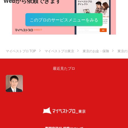
Webから依頼できます
このプロのサービスメニューをみる
マイベストプロ TOP
マイベストプロ東京
東京のお金・保険
東京の
最近見たプロ