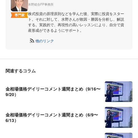
水野総合FP事務所
株式投資の原理原則などを学んだ後、実際に投資をスター
専門家
ト。それに対して、水野さんが敗因・勝因を分析し、解説
する。実践的で、再現性の高いレッスンにより、自分で資
産形成ができるようにサポート。
他のリンク
関連するコラム
金相場価格デイリーコメント週間まとめ（9/16〜
9/20）
金相場価格デイリーコメント週間まとめ（6/9〜
6/13）