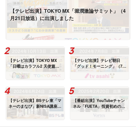
【テレビ出演】TOKYO MX「堀潤激論サミット」（4
月21日放送）に出演しました
【テレビ出演】TOKYO MX
【テレビ出演】テレビ朝日
「日曜はカラフル2 天使篇」
「グッド！モーニング」（7月
（10月13日放送）に出演しま
8日放送）に出演しました
した
【テレビ出演】BSテレ東「マ
【番組出演】YouTubeチャン
ネーのまなび」新NISA講座・
ネル「FUETA」投資初めの一
成長投資枠で個別株（6月24
歩＜全6回＞出演しました
日放送）に出演しました