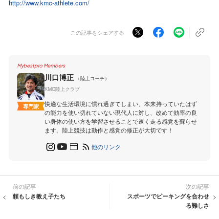
http://www.kmc-athlete.com/
この記事をシェアする
Mybestpro Members
川口博正
（陸上コーチ）
KMC陸上クラブ
快適な生活環境に慣れ過ぎてしまい、本来持っていたはず
専門家
の能力を使い切れていない現代人に対し、改めて効率の良
い身体の使い方を学習させることで速く走る感覚を蘇らせ
ます。陸上競技は動作と感覚の修正が大切です！
他のリンク
前の記事
次の記事
頼もしき教え子たち
スポーツでピーキングを合わせ
る難しさ