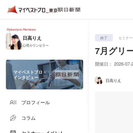
Mybestpro Members
日高りえ
終了
セミナー
心理カウンセラー
7月グリ
開催日：
2026-07-
マイベストプロ・
インタビュー
日高りえ
プロフィール
コラム