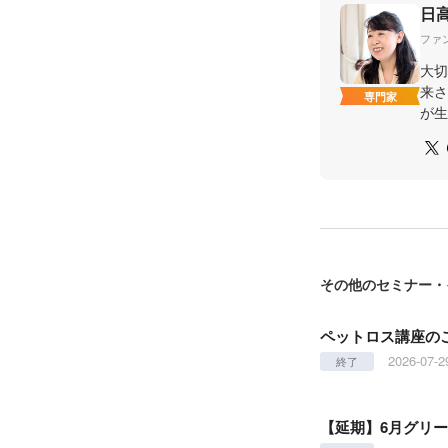
日
ファ
大切
来さ
専門家
が生
その他のセミナー・
ペットロス講座の
2026-07-2
終了
【延期】6月グリ