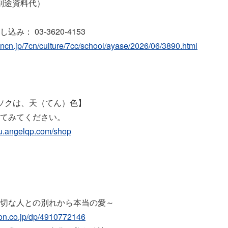
（別途資料代）
み： 03-3620-4153
ncn.jp/7cn/culture/7cc/school/ayase/2026/06/3890.html
ソクは、天（てん）色】
てみてください。
ku.angelqp.com/shop
切な人との別れから本当の愛～
on.co.jp/dp/4910772146