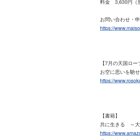
料金 3,630円
お問い合わせ・申し込
https://www.maiso
【7月の天国ロー
お空に思いを馳せ
https://www.roso
【書籍】
共に生きる ～大
https://www.amaz