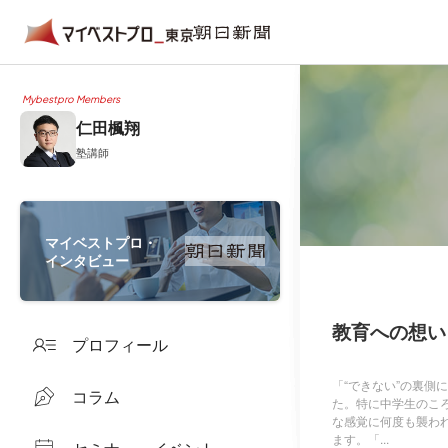
Mybestpro Members
仁田楓翔
塾講師
マイベストプロ・
インタビュー
教育への想い
プロフィール
「“できない”の裏
コラム
た。特に中学生のこ
な感覚に何度も襲わ
ます。「...