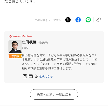
だと信じています。
この記事をシェアする
Mybestpro Members
仁田楓翔
（塾講師）
BesQ
自己肯定感を育て、子どもが自ら学び始める仕組みをつく
専門家
る教育。小さな成功体験を丁寧に積み重ねることで、「で
きない」から「できた」に変わる瞬間を設計し、やる気に
頼らず成績と意欲を同時に伸ばします。
他のリンク
教育への想い一覧に戻る