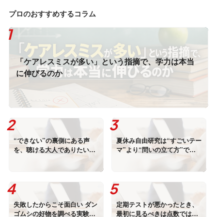
プロのおすすめするコラム
「ケアレスミスが多い」という指摘で、学力は本当
に伸びるのか
“できない”の裏側にある声
夏休み自由研究は“すごいテー
を、聴ける大人でありたい―
マ”より“問いの立て方”で決
BesQ・代表仁田楓翔のコラム
まる ダンゴムシと三葉虫から
―
考える、観察する力
失敗したからこそ面白い ダン
定期テストが悪かったとき、
ゴムシの好物を調べる実験に
最初に見るべきは点数ではあ