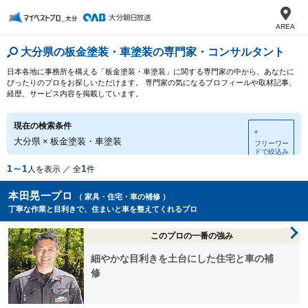
AREA
大分県の板金塗装・車塗装の専門家・コンサルタント
日本各地に事務所を構える「板金塗装・車塗装」に関する専門家の中から、あなたに
ぴったりのプロをお探しいただけます。 専門家の気になるプロフィールや取材記事、
経歴、サービス内容を掲載しています。
現在の検索条件
＋
大分県
×
板金塗装・車塗装
フリーワー
ドで絞込み
1～1
1
人を表示 ／ 全
件
本田晃一プロ
（ 家具・住宅・車の補修 ）
丁寧な作業と目利きで、住まいと車を整えてくれるプロ
このプロの一番の強み
細やかな目利きを土台にした住宅と車の補
修