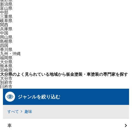
長野県
新潟県
富山県
中部
三重県
岐阜県
関西
兵庫県
中国
岡山県
島根県
四国
香川県
九州・沖縄
福岡県
大分県
熊本県
宮崎県
大分県のよく見られている地域から板金塗装・車塗装の専門家を探す
大分市
別府市
臼杵市
ジャンルを絞り込む
すべて
趣味
車