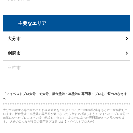
主要なエリア
大分市
別府市
臼杵市
「マイベストプロ大分」で大分、板金塗装・車塗装の専門家・プロをご覧のみなさま
へ
大分で活躍する専門家のこだわりや魅力をご紹介！ライターの取材記事をもとに一挙掲載して
います。板金塗装・車塗装の専門家が気になったら今すぐ相談しよう！ マイベストプロ大分で
は気になったプロにはその場で相談もできます。あなたにあった専門家がきっと見つかりま
す。 大分のみんなが注目の専門家プロ探しは【マイベストプロ大分】