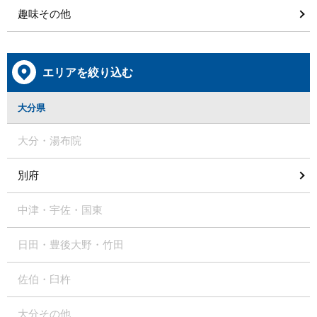
趣味その他
エリアを絞り込む
大分県
大分・湯布院
別府
中津・宇佐・国東
日田・豊後大野・竹田
佐伯・臼杵
大分その他