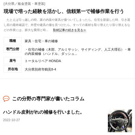
[大分県／板金塗装・車塗装]
現場で培った経験を活かし、信頼第一で補修作業を行う
たとえば引っ越しの時、家の内装や家具が傷ついてしまったら。住宅を新築した時、引き渡
し前の最終確認で、外壁や建具の傷を見つけたら。すべての素材を取り替えたり張り替えるな
どの作業には、膨大な費用と時...
取材記事の続きを見る≫
職種
家具・住宅・車の補修
専門分野
・住宅の補修（木部、アルミサッシ、サイディング、人工大理石）・車
の内装補修（ハンドル、ダッシュ...
屋号
トータルリペア HONDA
所在地
大分県別府市鶴見8-4
この分野の専門家が書いたコラム
ハンドル皮剥がれの補修を行いました。
2022-10-27