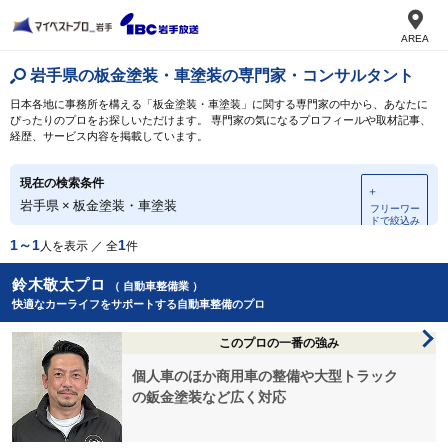
AREA
岩手県の板金塗装・車塗装の専門家・コンサルタント
日本各地に事務所を構える「板金塗装・車塗装」に関する専門家の中から、あなたに
ぴったりのプロをお探しいただけます。 専門家の気になるプロフィールや取材記事、
経歴、サービス内容を掲載しています。
現在の検索条件
＋
岩手県
×
板金塗装・車塗装
フリーワー
ドで絞込み
1～1
1
人を表示 ／ 全
件
鈴木敬太プロ
（ 自動車整備業 ）
快適なカーライフをサポートする自動車整備のプロ
このプロの一番の強み
個人車のほか商用車の整備や大型トラック
の鈑金塗装など広く対応