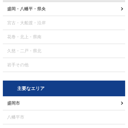
盛岡・八幡平・県央
宮古・大船渡・沿岸
花巻・北上・県南
久慈・二戸・県北
岩手その他
主要なエリア
盛岡市
八幡平市