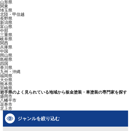
山形県
関東
埼玉県
北陸・甲信越
長野県
新潟県
富山県
中部
三重県
岐阜県
関西
兵庫県
中国
岡山県
島根県
四国
香川県
九州・沖縄
福岡県
大分県
熊本県
宮崎県
岩手県のよく見られている地域から板金塗装・車塗装の専門家を探す
盛岡市
八幡平市
花巻市
北上市
ジャンルを絞り込む