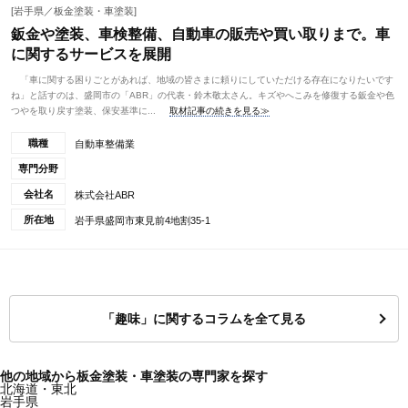
[岩手県／板金塗装・車塗装]
鈑金や塗装、車検整備、自動車の販売や買い取りまで。車
に関するサービスを展開
「車に関する困りごとがあれば、地域の皆さまに頼りにしていただける存在になりたいです
ね」と話すのは、盛岡市の「ABR」の代表・鈴木敬太さん。キズやへこみを修復する鈑金や色
つやを取り戻す塗装、保安基準に...
取材記事の続きを見る≫
職種
自動車整備業
専門分野
会社名
株式会社ABR
所在地
岩手県盛岡市東見前4地割35-1
「趣味」に関するコラムを全て見る
他の地域から板金塗装・車塗装の専門家を探す
北海道・東北
岩手県