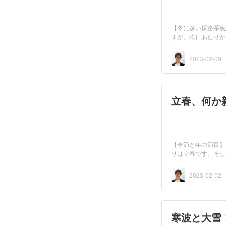
【冬に多い尿路系疾
すが、昨日あたりか
も...
2023-02-09
立春、何か
【季節と年の節目】
りは立春です。そし
2023-02-02
寒波と大雪