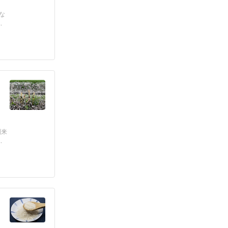
な
.
到来
.