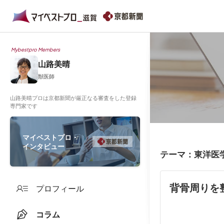
Mybestpro Members
山路美晴
獣医師
山路美晴プロは京都新聞が厳正なる審査をした登録
専門家です
マイベストプロ・
インタビュー
テーマ：東洋医
背骨周りを
プロフィール
コラム