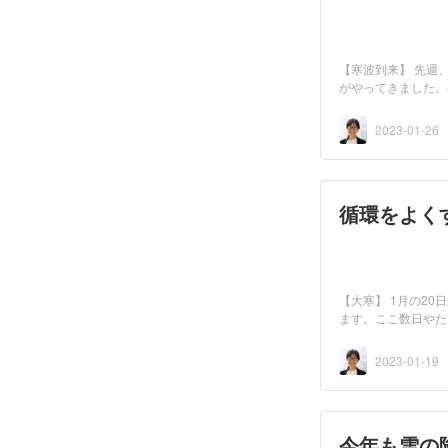
【寒波到来】 先週
がやってきました。
ま...
2023-01-26
循環をよく
【大寒】 1月の2
ます。ここ数日やた
2023-01-19
今年も雪の