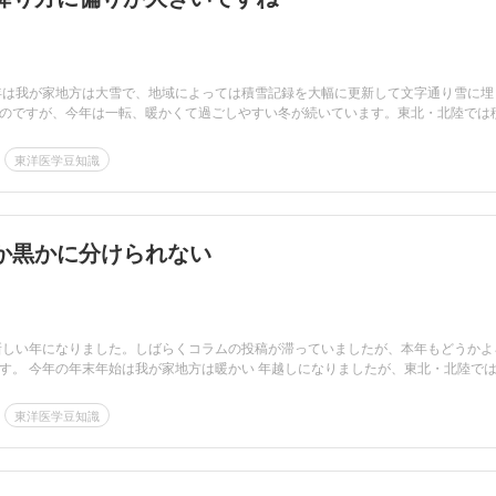
年は我が家地方は大雪で、地域によっては積雪記録を大幅に更新して文字通り雪に埋
のですが、今年は一転、暖かくて過ごしやすい冬が続いています。東北・北陸では
東洋医学豆知識
か黒かに分けられない
新しい年になりました。しばらくコラムの投稿が滞っていましたが、本年もどうかよ
す。 今年の年末年始は我が家地方は暖かい 年越しになりましたが、東北・北陸では .
東洋医学豆知識