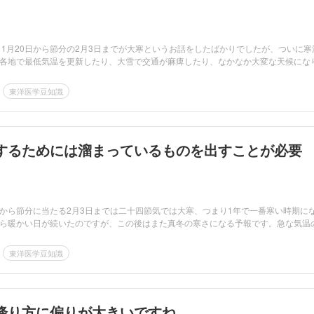
、1月20日から節分の2月3日までが大寒というお話をしたばかりでしたが、ついに寒
各地で最低気温を更新したり、大雪で交通が麻痺したり、なかなか大変な天候にな
東洋医学豆知識
するためには溜まっているものを出すことが必要
0日から節分に当たる2月3日までは二十四節気では大寒、つまり1年で一番寒い時期に
ら暖かい日が続いたのですが、この後はまた真冬の寒さになる予報です。急な気温の.
東洋医学豆知識
降り方に偏りが大きいですね