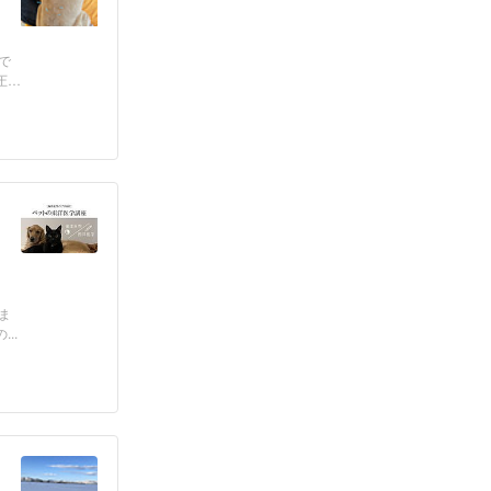
で
圧
ま
..