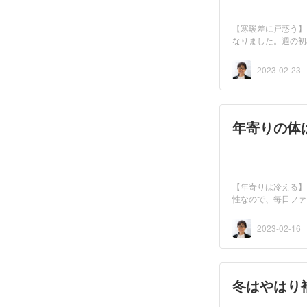
【寒暖差に戸惑う】
なりました。週の初
う...
2023-02-23
年寄りの体
【年寄りは冷える】
性なので、毎日ファ
2023-02-16
冬はやはり