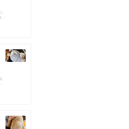
に
よ
え
.