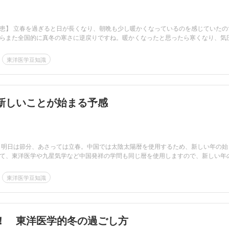
患】 立春を過ぎると日が長くなり、朝晩も少し暖かくなっているのを感じていたの
らまた全国的に真冬の寒さに逆戻りですね。暖かくなったと思ったら寒くなり、気
東洋医学豆知識
新しいことが始まる予感
 明日は節分、あさっては立春。中国では太陰太陽暦を使用するため、新しい年の始
て、東洋医学や九星気学など中国発祥の学問も同じ暦を使用しますので、新しい年の.
東洋医学豆知識
！ 東洋医学的冬の過ごし方