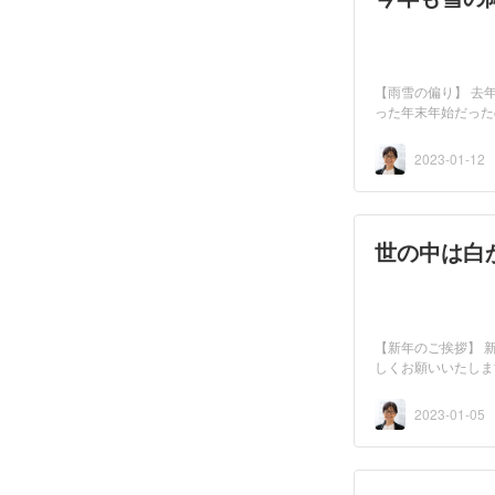
【雨雪の偏り】 去
った年末年始だった
雪...
2023-01-12
世の中は白
【新年のご挨拶】 
しくお願いいたしま
2023-01-05