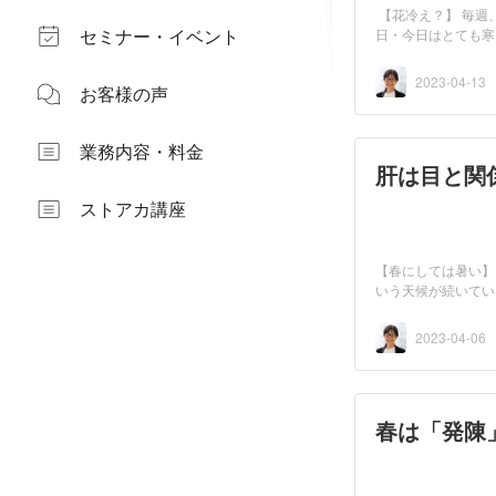
​ 【花冷え？】 
セミナー・イベント
日・今日はとても寒
戻...
2023-04-13
お客様の声
業務内容・料金
肝は目と関
ストアカ講座
【春にしては暑い】
いう天候が続いてい
そ...
2023-04-06
春は「発陳