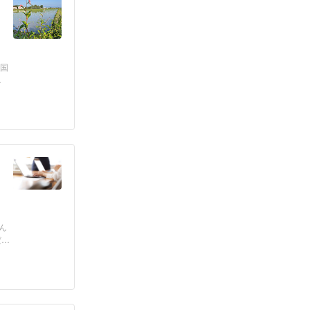
戦国
ん
だ