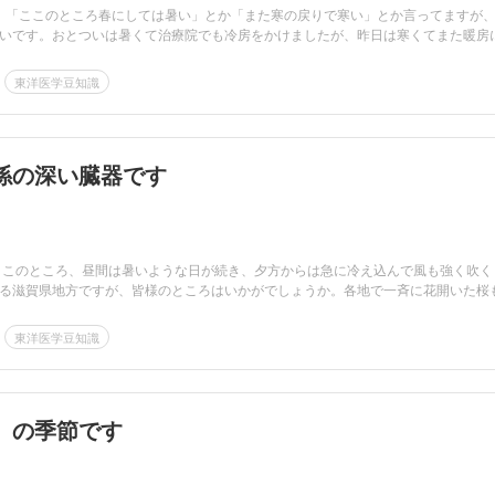
毎週、「ここのところ春にしては暑い」とか「また寒の戻りで寒い」とか言ってますが
いです。おとついは暑くて治療院でも冷房をかけましたが、昨日は寒くてまた暖房
東洋医学豆知識
係の深い臓器です
 このところ、昼間は暑いような日が続き、夕方からは急に冷え込んで風も強く吹く
る滋賀県地方ですが、皆様のところはいかがでしょうか。各地で一斉に花開いた桜
東洋医学豆知識
」の季節です