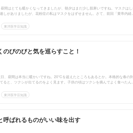
 昼間はとても暖かくなってきましたが、朝夕はまだ少し肌寒いですね。マスクはし
達しがありましたが、花粉症の私はマスクをはずせません。さて、前回「黄帝内経..
東洋医学豆知識
くのびのびと気を巡らすこと！
数日、昼間は本当に暖かいですね。20℃を超えたところもあるとか。本格的な春の
てると、ツクシが出てるのをよく見ます。子供の頃はツクシを摘んでよく食べたん..
東洋医学豆知識
と呼ばれるものがいい味を出す