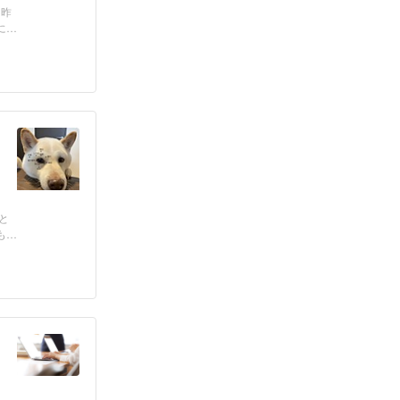
、昨
に
と
も