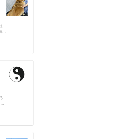
ま
積
ろ
..