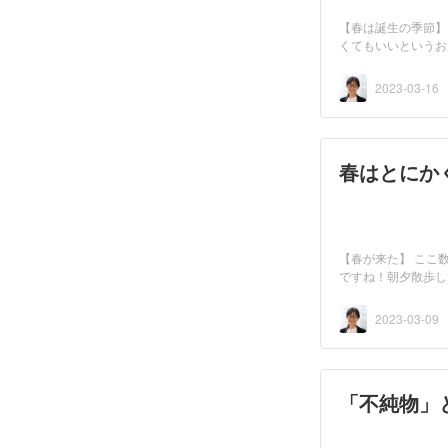
【春は誕生の季節】
くてもいいというお
2023-03-16
春はとにか
【春が来た】 ここ
ですね！朝夕散歩し
2023-03-09
「不純物」