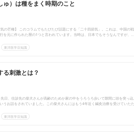
しゅ）は種をまく時期のこと
節気の芒種】 このコラムでもたびたび話題にする「二十四節気」。これは、中国の
行を元に作られた暦の1つと言われています。当時は、日本でもそうなんですが、
東洋医学豆知識
する刺激とは？
 先日、往診先の柴犬さんが高齢のためか家の中をうろうろ歩いて隙間に頭を突っ込
いうお話をされていました。この柴犬さんにはもう4年近く鍼灸治療を受けていた
東洋医学豆知識