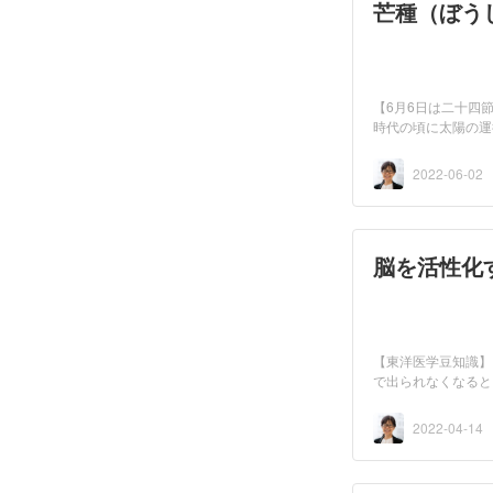
芒種（ぼう
【6月6日は二十四
時代の頃に太陽の運
「太...
2022-06-02
脳を活性化
【東洋医学豆知識】
で出られなくなると
い...
2022-04-14