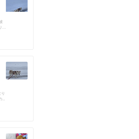
波
り
なり
..