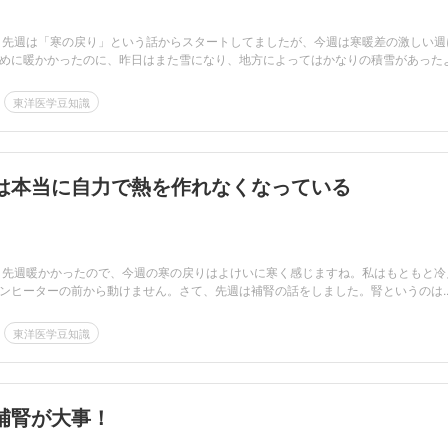
 先週は「寒の戻り」という話からスタートしてましたが、今週は寒暖差の激しい週
めに暖かかったのに、昨日はまた雪になり、地方によってはかなりの積雪があった
東洋医学豆知識
は本当に自力で熱を作れなくなっている
 先週暖かかったので、今週の寒の戻りはよけいに寒く感じますね。私はもともと冷
ンヒーターの前から動けません。さて、先週は補腎の話をしました。腎というのは..
東洋医学豆知識
補腎が大事！