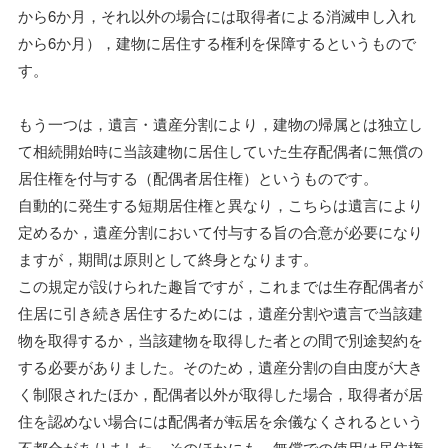
から6か月，それ以外の場合には取得者による消滅申し入れ
から6か月），建物に居住する権利を保障するというもので
す。
もう一つは，遺言・遺産分割により，建物の帰属とは独立し
て相続開始時に当該建物に居住していた生存配偶者に無償の
居住権を付与する（配偶者居住権）というものです。
自動的に発生する短期居住権と異なり，こちらは遺言により
定めるか，遺産分割において付与する旨の合意が必要になり
ますが，期間は原則として終身となります。
この規定が設けられた趣旨ですが，これまでは生存配偶者が
住居に引き続き居住するためには，遺産分割や遺言で当該建
物を取得するか，当該建物を取得した者との間で別途契約を
する必要がありました。そのため，遺産分割の自由度が大き
く制限されたほか，配偶者以外が取得した場合，取得者が居
住を認めない場合には配偶者が転居を余儀なくされるという
不都合がありました。そのほかにも，無償での使用は居住権