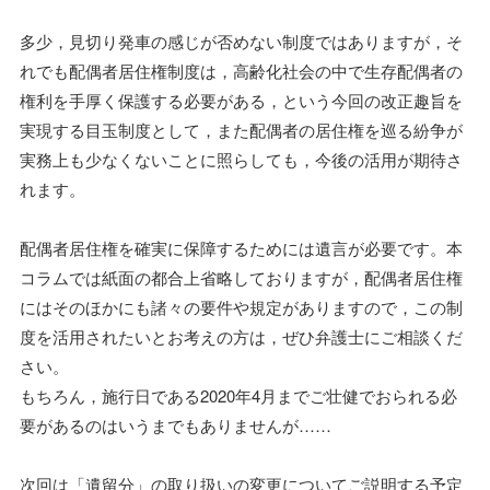
多少，見切り発車の感じが否めない制度ではありますが，そ
れでも配偶者居住権制度は，高齢化社会の中で生存配偶者の
権利を手厚く保護する必要がある，という今回の改正趣旨を
実現する目玉制度として，また配偶者の居住権を巡る紛争が
実務上も少なくないことに照らしても，今後の活用が期待さ
れます。
配偶者居住権を確実に保障するためには遺言が必要です。本
コラムでは紙面の都合上省略しておりますが，配偶者居住権
にはそのほかにも諸々の要件や規定がありますので，この制
度を活用されたいとお考えの方は，ぜひ弁護士にご相談くだ
さい。
もちろん，施行日である2020年4月までご壮健でおられる必
要があるのはいうまでもありませんが……
次回は「遺留分」の取り扱いの変更についてご説明する予定