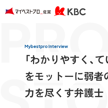
PRO
Mybestpro Interview
「わかりやすく、て
STO
をモットーに弱者
力を尽くす弁護士