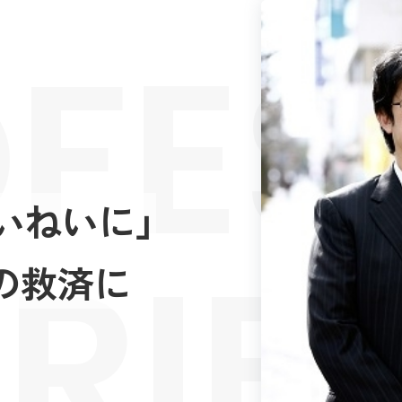
FES
いねいに」
RIE
の救済に