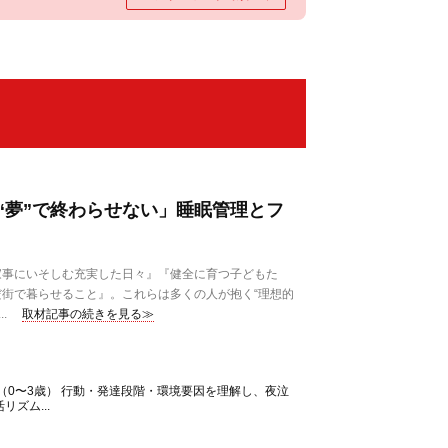
“夢”で終わらせない」睡眠管理とフ
事にいそしむ充実した日々』『健全に育つ子どもた
街で暮らせること』。これらは多くの人が抱く“理想的
.
取材記事の続きを見る≫
（0〜3歳） 行動・発達段階・環境要因を理解し、夜泣
ズム...