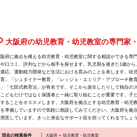
大阪府の幼児教育・幼児教室の専門家
大阪府に拠点を構える幼児教育・幼児教室に関する相談ができる専
用や口コミ、評判などから相手を探せます。乳児期を過ぎた1歳から
の適応、運動能力開発など生活における育みのことを表します。幼
教育」「シュタイナー教育」「レッジョ・エミリア・アプローチ教
法」「七田式教育法」が有名です。そこから派生したりして独自の
はこどもだけではなく保護者と一緒に取り組むことが重要です。子
談することをオススメします。大阪府を拠点とする幼児教育・幼児
どを準備していますので気軽に相談してみてください。大阪府を拠
を用意しています。きっと身近なサポート役を担ってくれるでしょ
現在の検索条件
大阪府
×
幼児教育・幼児教室