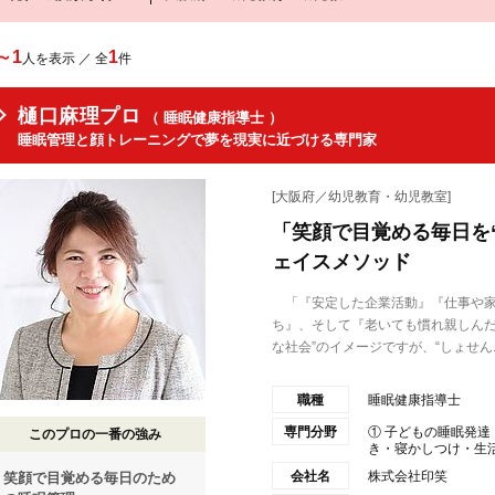
～1
1
人を表示 ／ 全
件
樋口麻理プロ
（ 睡眠健康指導士 ）
睡眠管理と顔トレーニングで夢を現実に近づける専門家
[大阪府／幼児教育・幼児教室]
「笑顔で目覚める毎日を
ェイスメソッド
「『安定した企業活動』『仕事や家
ち』、そして『老いても慣れ親しんだ
な社会”のイメージですが、“しょせん..
職種
睡眠健康指導士
専門分野
① 子どもの睡眠発達
このプロの一番の強み
き・寝かしつけ・生活リ
会社名
株式会社印笑
笑顔で目覚める毎日のため