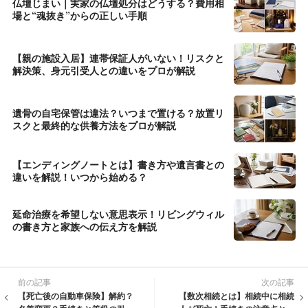
仏壇じまい｜実家の仏壇処分はどうする？費用相
場と“魂抜き”からの正しい手順
【親の施設入居】連帯保証人がいない！リスクと
解決策、身元引受人との違いをプロが解説
遺骨の自宅保管は違法？いつまで置ける？放置リ
スクと最終的な供養方法をプロが解説
【エンディングノートとは】書き方や遺言書との
違いを解説！いつから始める？
延命治療を希望しない意思表示！リビングウィル
の書き方と家族への伝え方を解説
前の記事
次の記事
【死亡後の自動車保険】解約？
【数次相続とは】相続中に相続