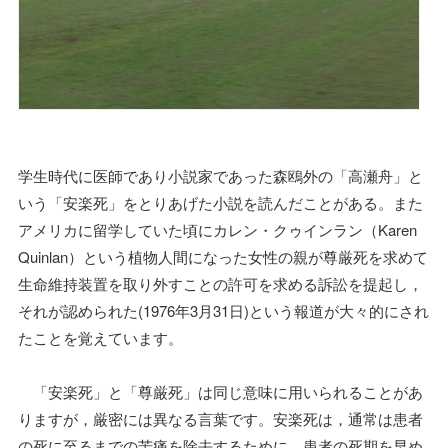
学生時代に医師であり小説家であった森鴎外の「高瀬舟」と
いう「安楽死」をとりあげた小説を読んだことがある。また
アメリカに留学していた頃にカレン・クゥインラン（Karen
Quinlan）という植物人間になった女性の親が尊厳死を求めて
生命維持装置を取り外すことの許可を求める訴訟を提起し，
それが認められた(1976年3月31日)という報道が大々的にされ
たことを覚えています。
「安楽死」と「尊厳死」は同じ意味に用いられることがあ
りますが，厳密には異なる言葉です。安楽死は，通常は患者
の死に至るまでの苦痛を除去するために，患者の死期を早め