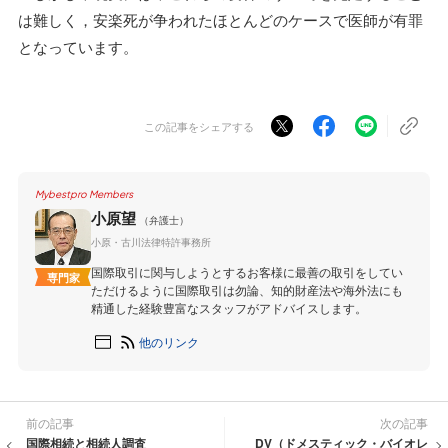
は難しく，安楽死が争われたほとんどのケースで医師が有罪
となっています。
この記事をシェアする
Mybestpro Members
小原望
（弁護士）
小原・古川法律特許事務所
国際取引に関与しようとするお客様に最善の取引をしてい
専門家
ただけるように国際取引は勿論、知的財産法や海外法にも
精通した経験豊富なスタッフがアドバイスします。
他のリンク
前の記事
次の記事
国際相続と相続人調査
DV（ドメスティック・バイオレ