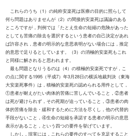
これらのうち（1）の純粋安楽死は医療の目的に照らして
何ら問題はありませんが（2）の間接的安楽死は議論のある
ところですが，判例では「たとえ生命の短縮の危険があった
としても苦痛の除去を選択するという患者の自己決定があれ
ば許容され，患者の明示的な意思表明がない場合には，推定
的意思で足りるとしています。（3）の消極的安楽死もこれ
と同様に解されると思われます。
最も問題となりうるのは（4）の積極的安楽死ですが，こ
の点に関する1995（平成7）年3月28日の横浜地裁判決（東海
大安楽死事件）は，積極的安楽死の認められる用件として，
①患者が耐えがたい肉体的苦痛に苦しんでいること，②患者
は死が避けられず，その死期が迫っていること，③患者の肉
体的苦痛を除去・緩和するために方法を尽くし，他の代替的
手段がないこと，④生命の短縮を承諾する患者の明示の意思
表示があること，という四つの要件を挙げています。
しかし，現実には，これらの要件のすべてを充足すること